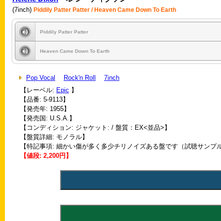
(7inch)
Piddily Patter Patter / Heaven Came Down To Earth
Piddily Patter Patter
Heaven Came Down To Earth
Pop Vocal
Rock'n Roll
7inch
【レーベル:
Epic
】
【品番: 5-9113】
【発売年: 1955】
【発売国: U.S.A.】
【コンディション: ジャケット: / 盤質：EX<並品>】
【盤質詳細: モノラル】
【特記事項: 細かい傷が多く多少チリノイズある盤です（試聴サンプ
【値段: 2,200円】