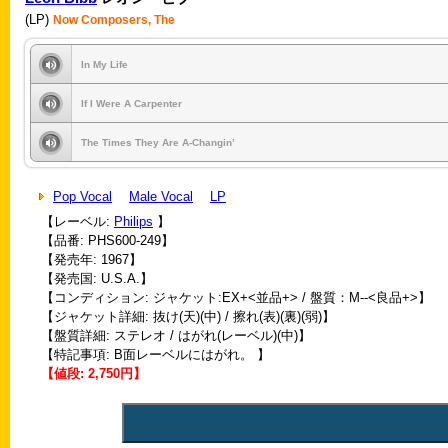
(LP)
Now Composers, The
In My Life
If I Were A Carpenter
The Times They Are A-Changin’
Pop Vocal
Male Vocal
LP
【レーベル:
Philips
】
【品番: PHS600-249】
【発売年: 1967】
【発売国: U.S.A.】
【コンディション: ジャケット:EX+<並品+> / 盤質：M--<良品+>】
【ジャケット詳細: 抜け(天)(中) / 擦れ(表)(裏)(弱)】
【盤質詳細: ステレオ / はがれ(レーベル)(中)】
【特記事項: B面レーベルにはがれ。 】
【値段: 2,750円】