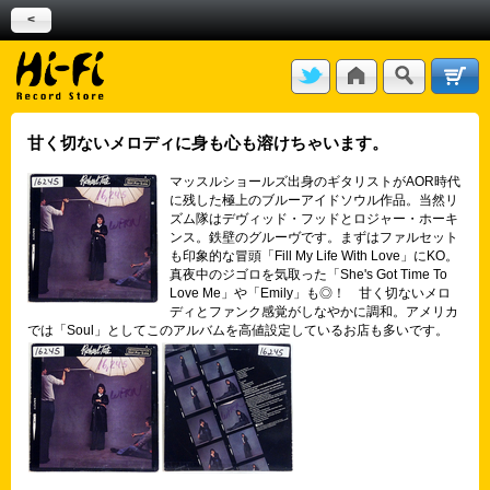
<
甘く切ないメロディに身も心も溶けちゃいます。
マッスルショールズ出身のギタリストがAOR時代
に残した極上のブルーアイドソウル作品。当然リ
ズム隊はデヴィッド・フッドとロジャー・ホーキ
ンス。鉄壁のグルーヴです。まずはファルセット
も印象的な冒頭「Fill My Life With Love」にKO。
真夜中のジゴロを気取った「She's Got Time To
Love Me」や「Emily」も◎！ 甘く切ないメロ
ディとファンク感覚がしなやかに調和。アメリカ
では「Soul」としてこのアルバムを高値設定しているお店も多いです。