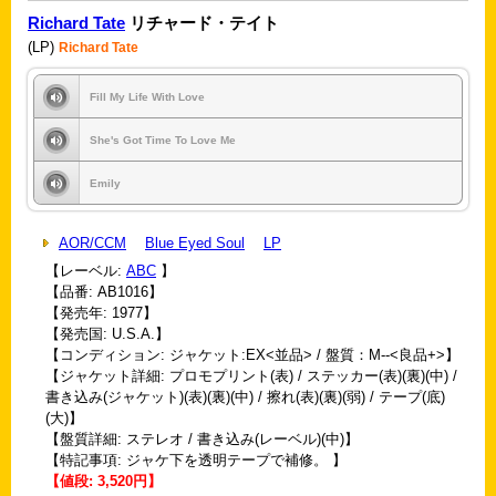
Richard Tate
リチャード・テイト
(LP)
Richard Tate
Fill My Life With Love
She's Got Time To Love Me
Emily
AOR/CCM
Blue Eyed Soul
LP
【レーベル:
ABC
】
【品番: AB1016】
【発売年: 1977】
【発売国: U.S.A.】
【コンディション: ジャケット:EX<並品> / 盤質：M--<良品+>】
【ジャケット詳細: プロモプリント(表) / ステッカー(表)(裏)(中) /
書き込み(ジャケット)(表)(裏)(中) / 擦れ(表)(裏)(弱) / テープ(底)
(大)】
【盤質詳細: ステレオ / 書き込み(レーベル)(中)】
【特記事項: ジャケ下を透明テープで補修。 】
【値段: 3,520円】