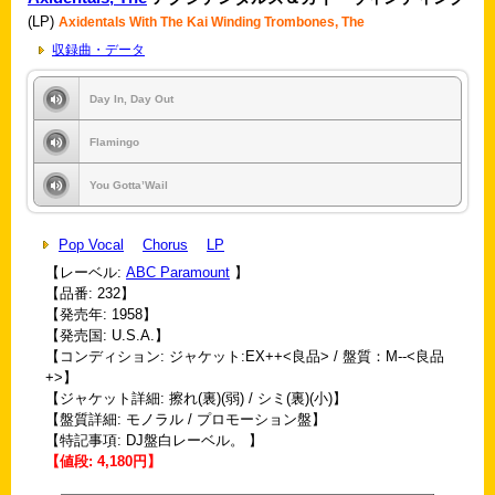
(LP)
Axidentals With The Kai Winding Trombones, The
収録曲・データ
Day In, Day Out
Flamingo
You Gotta’Wail
Pop Vocal
Chorus
LP
【レーベル:
ABC Paramount
】
【品番: 232】
【発売年: 1958】
【発売国: U.S.A.】
【コンディション: ジャケット:EX++<良品> / 盤質：M--<良品
+>】
【ジャケット詳細: 擦れ(裏)(弱) / シミ(裏)(小)】
【盤質詳細: モノラル / プロモーション盤】
【特記事項: DJ盤白レーベル。 】
【値段: 4,180円】