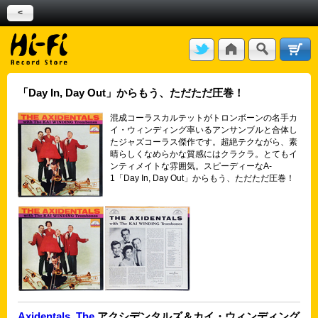
<
「Day In, Day Out」からもう、ただただ圧巻！
混成コーラスカルテットがトロンボーンの名手カ
イ・ウィンディング率いるアンサンブルと合体し
たジャズコーラス傑作です。超絶テクながら、素
晴らしくなめらかな質感にはクラクラ。とてもイ
ンティメイトな雰囲気。スピーディーなA-
1「Day In, Day Out」からもう、ただただ圧巻！
Axidentals, The
アクシデンタルズ＆カイ・ウィンディング