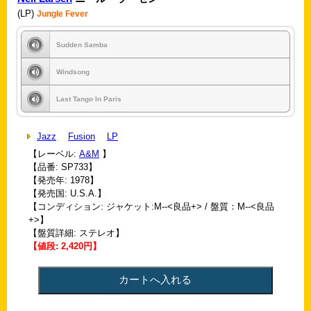
(LP)
Jungle Fever
Sudden Samba
Windsong
Last Tango In Paris
Jazz
Fusion
LP
【レーベル:
A&M
】
【品番: SP733】
【発売年: 1978】
【発売国: U.S.A.】
【コンディション: ジャケット:M--<良品+> / 盤質：M--<良品
+>】
【盤質詳細: ステレオ】
【値段: 2,420円】