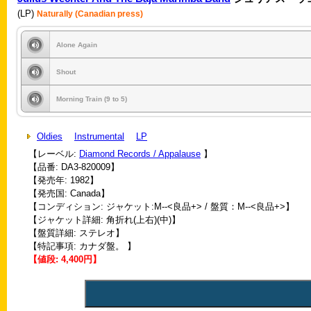
(LP)
Naturally (Canadian press)
Alone Again
Shout
Morning Train (9 to 5)
Oldies
Instrumental
LP
【レーベル:
Diamond Records / Appalause
】
【品番: DA3-820009】
【発売年: 1982】
【発売国: Canada】
【コンディション: ジャケット:M--<良品+> / 盤質：M--<良品+>】
【ジャケット詳細: 角折れ(上右)(中)】
【盤質詳細: ステレオ】
【特記事項: カナダ盤。 】
【値段: 4,400円】