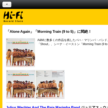
<
「Alone Again」「Morning Train (9 to 5)」に悶絶！
A&Mに数多くの作品を残したバハ・マリンバ・バンド。
「Shout」、シーナ・イーストン「Morning Tr
Julius Wechter And The Baja Marimba Band
ジュリアス・ウ