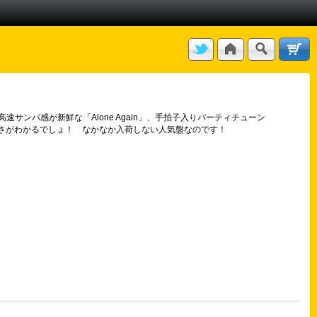
ンバ感が新鮮な「Alone Again」、手拍子入りパーティチューン
ジャケで良さがわかるでしょ！ なかなか入荷しない人気盤なのです！