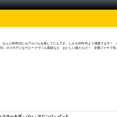
なんと80年代にもアルバムを残してたんです。しかも60年代より洒落てます！ 高速サ
ain (9 to 5)」のゴキゲンなヴォードヴィル風味など、おいしい曲だらけ！ 全裸
ェクター＆ザ・バハ・マリンバ・バンド