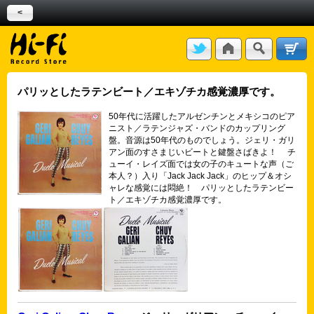
<
パリッとしたラテンビート／エキゾチカ感覚濃厚です。
50年代に活躍したアルゼンチンとメキシコのピア
ニスト／ラテンジャズ・バンドのカップリング
盤。音源は50年代のものでしょう。ジェリ・ガリ
アン面のすさまじいビートと鍵盤さばきよ！ チ
ューイ・レイズ面では女の子のキュートな声（ご
本人？）入り「Jack Jack Jack」のヒップ＆オシ
ャレな感覚には悶絶！ パリッとしたラテンビー
ト／エキゾチカ感覚濃厚です。