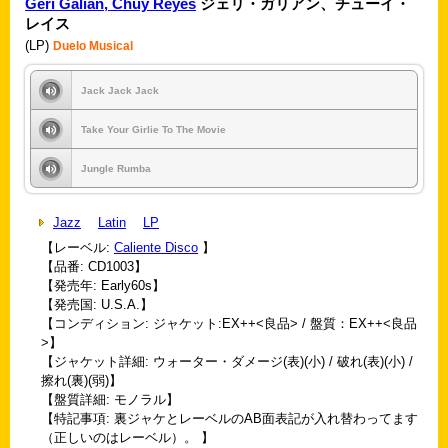
Geri Galian, Chuy Reyes
ジェリ・ガリアン、チューイ・
レイス
(LP)
Duelo Musical
Jack Jack Jack
Take Your Girlie To The Movie
Jungle Rumba
Jazz
Latin
LP
【レーベル:
Caliente Disco
】
【品番: CD1003】
【発売年: Early60s】
【発売国: U.S.A.】
【コンディション: ジャケット:EX++<良品> / 盤質：EX++<良品
>】
【ジャケット詳細: ウォーター・ダメージ(表)(小) / 破れ(表)(小) /
擦れ(裏)(弱)】
【盤質詳細: モノラル】
【特記事項: 裏ジャケとレーベルのAB面表記が入れ替わってます
（正しいのはレーベル）。 】