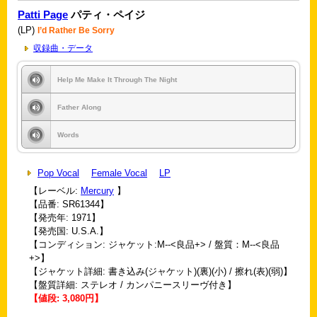
Patti Page
パティ・ペイジ
(LP)
I’d Rather Be Sorry
収録曲・データ
Help Me Make It Through The Night
Father Along
Words
Pop Vocal
Female Vocal
LP
【レーベル:
Mercury
】
【品番: SR61344】
【発売年: 1971】
【発売国: U.S.A.】
【コンディション: ジャケット:M--<良品+> / 盤質：M--<良品
+>】
【ジャケット詳細: 書き込み(ジャケット)(裏)(小) / 擦れ(表)(弱)】
【盤質詳細: ステレオ / カンパニースリーヴ付き】
【値段: 3,080円】