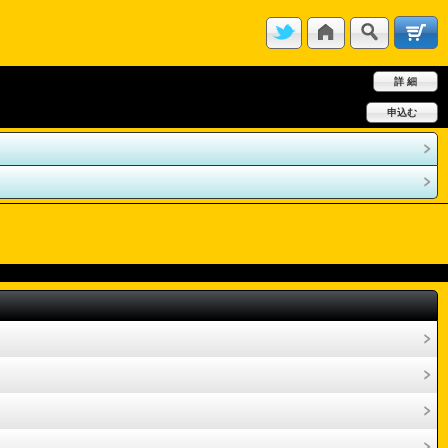
詳 細
申込む