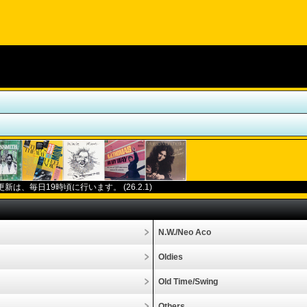
更新は、毎日
19
時頃に行います。
(26.2.1)
N.W./Neo Aco
Oldies
Old Time/Swing
Others