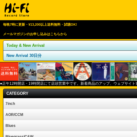
毎晩7時に更新・¥13,200以上送料無料・試聴OK!
メールマガジンのお申し込みはこちらから
Today & New Arrival
New Arrival 30日分
●正午12
時開店・
19
時閉店にて店頭営業中です。新着商品のアップ、ウェブサイト
CATEGORY
7inch
AOR/CCM
Blues
Bluegrass/C&W