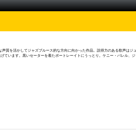
な声質を活かしてジャズブルース的な方向に向かった作品。説得力のある歌声はジ
をいち早く採り上げています。黒いセーターを着たポートレーイトにうっとり。ケニー・バ