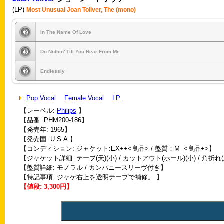
(LP)
Most Unusual Joan Toliver, The (mono)
In The Name Of Love
Do Nothin’ Till You Hear From Me
Endlessly
Pop Vocal
Female Vocal
LP
【レーベル:
Philips
】
【品番: PHM200-186】
【発売年: 1965】
【発売国: U.S.A.】
【コンディション: ジャケット:EX++<良品> / 盤質：M--<良品+>】
【ジャケット詳細: テープ(天)(小) / カットアウト(ホール)(小) / 角折れ(
【盤質詳細: モノラル / カンパニースリーヴ付き】
【特記事項: ジャケ右上を透明テープで補修。 】
【値段: 3,300円】