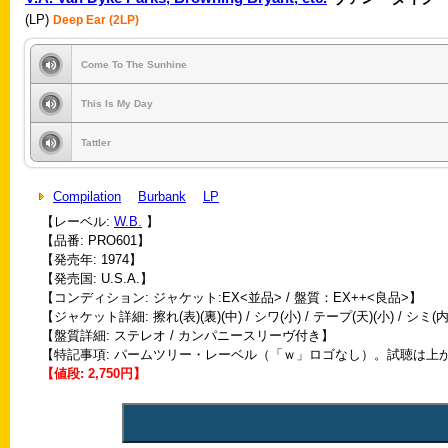
(LP)
Deep Ear (2LP)
Come To The Sunhine
This Is My Day
Tattler
Compilation
Burbank
LP
【レーベル:
W.B.
】
【品番: PRO601】
【発売年: 1974】
【発売国: U.S.A.】
【コンディション: ジャケット:EX<並品> / 盤質：EX++<良品>】
【ジャケット詳細: 擦れ(表)(裏)(中) / シワ(小) / テープ(天)(小) / シミ(内
【盤質詳細: ステレオ / カンパニースリーヴ付き】
【特記事項: パームツリー・レーベル（「ｗ」ロゴなし）。試聴は
【値段: 2,750円】