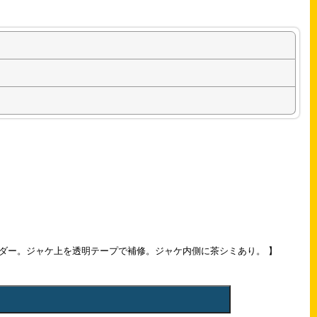
ダー。ジャケ上を透明テープで補修。ジャケ内側に茶シミあり。 】