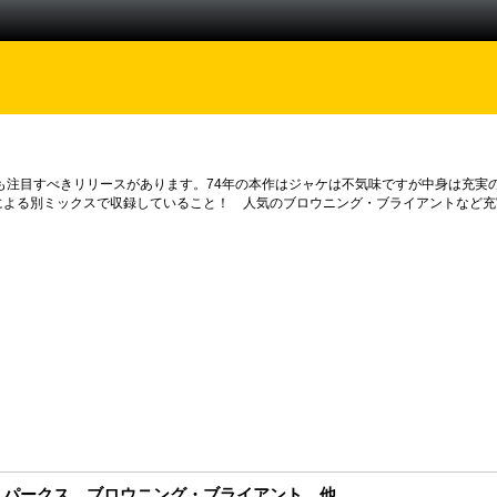
中にはいくつも注目すべきリリースがあります。74年の本作はジャケは不気味ですが中身
あらためて本人による別ミックスで収録していること！ 人気のブロウニング・ブライアント
・パークス、ブロウニング・ブライアント、他