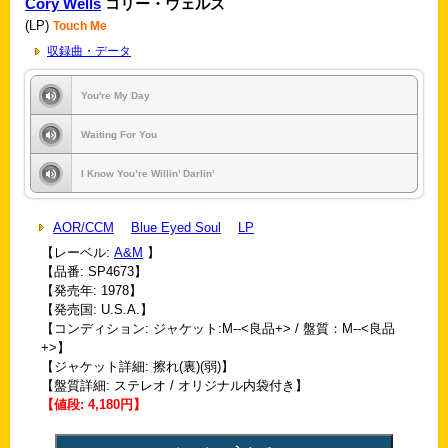
Cory Wells
コリー・ウェルズ
(LP)
Touch Me
収録曲・データ
You're My Day
Waiting For You
I Know You’re Willin’ Darlin’
AOR/CCM
Blue Eyed Soul
LP
【レーベル:
A&M
】
【品番: SP4673】
【発売年: 1978】
【発売国: U.S.A.】
【コンディション: ジャケット:M--<良品+> / 盤質：M--<良品
+>】
【ジャケット詳細: 擦れ(裏)(弱)】
【盤質詳細: ステレオ / オリジナル内袋付き】
【値段: 4,180円】