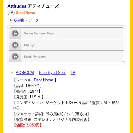
Attitudes
アティチューズ
(LP)
Good News
収録曲・データ
Sweet Summer Music
Change
Drink My Water
AOR/CCM
Blue Eyed Soul
LP
【レーベル:
Dark Horse
】
【品番: DH3021】
【発売年: 1977】
【発売国: U.S.A.】
【コンディション: ジャケット:EX++<良品> / 盤質：M--<良品
+>】
【ジャケット詳細: 凹み痕(小) / シミ(裏)(小)】
【盤質詳細: ステレオ / オリジナル内袋付き】
【値段: 3,850円】