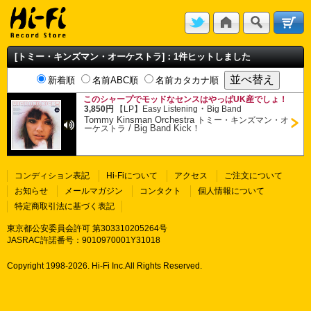
[トミー・キンズマン・オーケストラ]：1件ヒットしました
新着順
名前ABC順
名前カタカナ順
このシャープでモッドなセンスはやっぱUK産でしょ！
・
3,850円
【LP】
Easy Listening
Big Band
Tommy Kinsman Orchestra
トミー・キンズマン・オ
/
Big Band Kick！
ーケストラ
コンディション表記
Hi-Fiについて
アクセス
ご注文について
お知らせ
メールマガジン
コンタクト
個人情報について
特定商取引法に基づく表記
東京都公安委員会許可 第303310205264号
JASRAC許諾番号：9010970001Y31018
Copyright 1998-
2026. Hi-Fi Inc.All Rights Reserved.