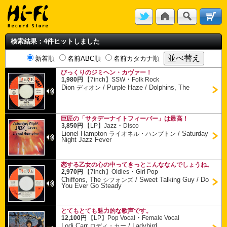
検索結果：4件ヒットしました
新着順
名前ABC順
名前カタカナ順
びっくりのジミヘン・カヴァー！
・
1,980円
【7inch】
SSW
Folk Rock
Dion
/
Purple Haze / Dolphins, The
ディオン
巨匠の「サタデーナイトフィーバー」は最高！
・
3,850円
【LP】
Jazz
Disco
Lionel Hampton
/
Saturday
ライオネル・ハンプトン
Night Jazz Fever
恋する乙女の心の中ってきっとこんななんでしょうね。
・
2,970円
【7inch】
Oldies
Girl Pop
Chiffons, The
/
Sweet Talking Guy / Do
シフォンズ
You Ever Go Steady
とてもとても魅力的な歌声です。
・
12,100円
【LP】
Pop Vocal
Female Vocal
Lodi Carr
/
Ladybird
ロディ・カー