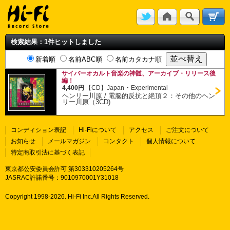
検索結果：1件ヒットしました
新着順
名前ABC順
名前カタカナ順
サイバーオカルト音楽の神髄、アーカイブ・リリース後
編！
・
4,400円
【CD】
Japan
Experimental
ヘンリー川原
/
電脳的反抗と絶頂２：その他のヘン
リー川原（3CD)
コンディション表記
Hi-Fiについて
アクセス
ご注文について
お知らせ
メールマガジン
コンタクト
個人情報について
特定商取引法に基づく表記
東京都公安委員会許可 第303310205264号
JASRAC許諾番号：9010970001Y31018
Copyright 1998-
2026. Hi-Fi Inc.All Rights Reserved.