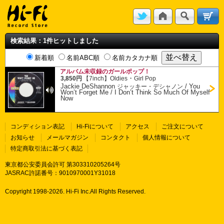
検索結果：1件ヒットしました
新着順
名前ABC順
名前カタカナ順
アルバム未収録のガールポップ！
・
3,850円
【7inch】
Oldies
Girl Pop
Jackie DeShannon
/
You
ジャッキー・デシャノン
Won’t Forget Me / I Don’t Think So Much Of Myself
Now
コンディション表記
Hi-Fiについて
アクセス
ご注文について
お知らせ
メールマガジン
コンタクト
個人情報について
特定商取引法に基づく表記
東京都公安委員会許可 第303310205264号
JASRAC許諾番号：9010970001Y31018
Copyright 1998-
2026. Hi-Fi Inc.All Rights Reserved.