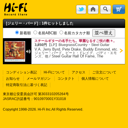
[ジェリー・バード]：1件ヒットしました
新着順
名前ABC順
名前カタカナ順
スチールギターの名手たち。華麗なるすご技の数々。
・
3,850円
【LP】
Bluegrass/Country
Steel Guitar
V.A. Jerry Byrd, Pete Drake, Buddy Emmond, etc.
ジェリー・バード、ピート・ドレイク、バディ・エモ
/
Steel Guitar Hall Of Fame, The
ンズ、他
コンディション表記
Hi-Fiについて
アクセス
ご注文について
お知らせ
メールマガジン
コンタクト
個人情報について
特定商取引法に基づく表記
東京都公安委員会許可 第303310205264号
JASRAC許諾番号：9010970001Y31018
Copyright 1998-
2026. Hi-Fi Inc.All Rights Reserved.