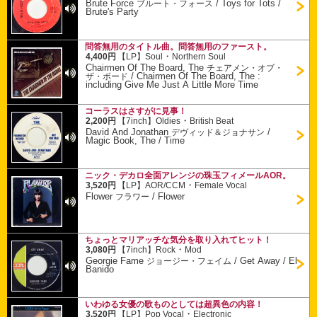
Brute Force
/
Toys for Tots /
ブルート・フォース
Brute's Party
問答無用のタイトル曲。問答無用のファースト。
・
4,400円
【LP】
Soul
Northern Soul
Chairmen Of The Board, The
チェアメン・オブ・
/
Chairmen Of The Board, The :
ザ・ボード
including Give Me Just A Little More Time
コーラスはさすがに見事！
・
2,200円
【7inch】
Oldies
British Beat
David And Jonathan
/
デヴィッド＆ジョナサン
Magic Book, The / Time
ニック・デカロ全面アレンジの珠玉フィメールAOR。
・
3,520円
【LP】
AOR/CCM
Female Vocal
Flower
/
Flower
フラワー
ちょっとマリアッチな気分を取り入れてヒット！
・
3,080円
【7inch】
Rock
Mod
Georgie Fame
/
Get Away / El
ジョージー・フェイム
Banido
いわゆる女優の歌ものとしては超異色の内容！
・
3,520円
【LP】
Pop Vocal
Electronic