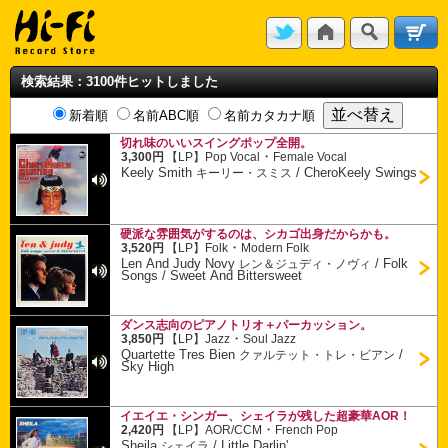
検索結果：3100件ヒットしました
新着順
名前ABC順
名前カタカナ順
切れ味のいいスイングポップ全開。
・
3,300円
【LP】
Pop Vocal
Female Vocal
Keely Smith
/
CheroKeely Swings
キーリー・スミス
硬派な雰囲気がするのは、シカゴ出身だからかも。
・
3,520円
【LP】
Folk
Modern Folk
Len And Judy Novy
/
Folk
レン＆ジュディ・ノヴィ
Songs / Sweet And Bittersweet
ダンス志向のピアノトリオ＋パーカッション。
・
3,850円
【LP】
Jazz
Soul Jazz
Quartette Tres Bien
/
クァルテット・トレ・ビアン
Sky High
イエイエ・シンガー、シェイラが残した超豪華AOR！
・
2,420円
【LP】
AOR/CCM
French Pop
Sheila
/
Little Darlin'
シェイラ