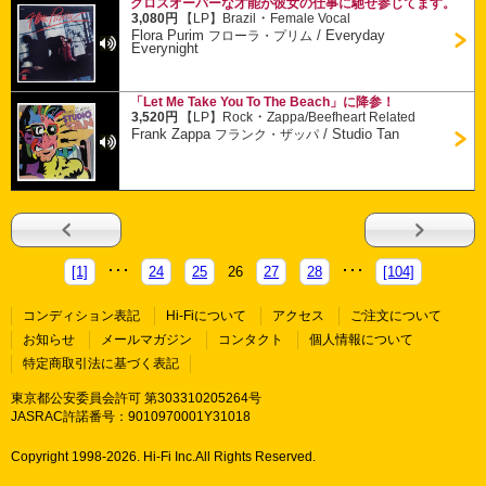
クロスオーバーな才能が彼女の仕事に馳せ参じてます。
・
3,080円
【LP】
Brazil
Female Vocal
Flora Purim
/
Everyday
フローラ・プリム
Everynight
「Let Me Take You To The Beach」に降参！
・
3,520円
【LP】
Rock
Zappa/Beefheart Related
Frank Zappa
/
Studio Tan
フランク・ザッパ
[1]
24
25
26
27
28
[104]
コンディション表記
Hi-Fiについて
アクセス
ご注文について
お知らせ
メールマガジン
コンタクト
個人情報について
特定商取引法に基づく表記
東京都公安委員会許可 第303310205264号
JASRAC許諾番号：9010970001Y31018
Copyright 1998-
2026. Hi-Fi Inc.All Rights Reserved.