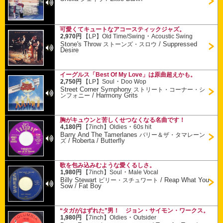
可愛くてキュートなアコースティックジャズ。
・
2,970円
【LP】
Old Time/Swing
Acoustic Swing
Stone's Throw
/
Suppressed
ストーンズ・スロウ
Desire
イーグルス「Best Of My Love」は原曲超えかも。
・
2,750円
【LP】
Soul
Doo Wop
Street Corner Symphony
ストリート・コーナー・シ
/
Harmony Grits
ンフォニー
胸がキュウンと苦しくせつなくなる名曲です！
・
4,180円
【7inch】
Oldies
60s hit
Barry And The Tamerlanes
バリー＆ザ・タマレーン
/
Roberta / Butterfly
ズ
歌を包み込みむような愛くるしさ。
・
1,980円
【7inch】
Soul
Male Vocal
Billy Stewart
/
Reap What You
ビリー・スチュワート
Sow / Fat Boy
“タガがはずれた”男！ ジョン・サイモン・ワークス。
・
1,980円
【7inch】
Oldies
Outsider