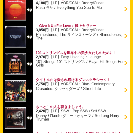
・
4,180円
【LP】
AOR/CCM
Breezy/Ocean
Rasa
/
Everything You See Is Me
ラサ
「Give It Up For Love」極上カヴァー！
・
3,850円
【LP】
AOR/CCM
Breezy/Ocean
Rhinestones, The
/
Rhinestones,
ラインストーンズ
The
101ストリングスを世界中の美少女たちのために！
・
2,970円
【LP】
Easy Listening
Lounge
101 Strings
/
Plays Hit Songs For
101 ストリングス
Girls
タイトル曲は愛され続けるダンスクラシック！
・
2,750円
【LP】
AOR/CCM
Black Contemporary
Crusaders
/
Street Life
クルセイダーズ
もっとこの人を聴きましょう。
・
2,420円
【LP】
SSW
Pop SSW / Soft SSW
Danny O’keefe
/
So Long Harry
ダニー・オキーフ
Truman