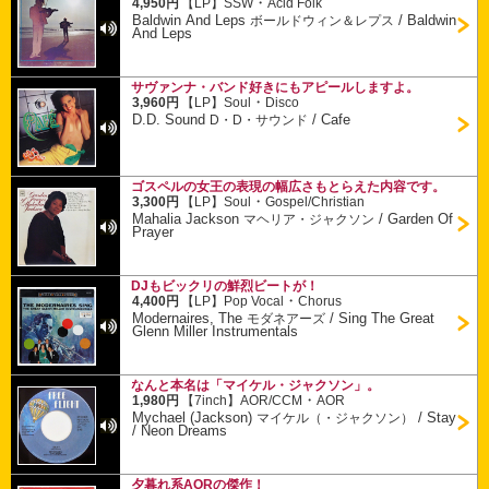
・
4,950円
【LP】
SSW
Acid Folk
Baldwin And Leps
/
Baldwin
ボールドウィン＆レプス
And Leps
サヴァンナ・バンド好きにもアピールしますよ。
・
3,960円
【LP】
Soul
Disco
D.D. Sound
/
Cafe
D・D・サウンド
ゴスペルの女王の表現の幅広さもとらえた内容です。
・
3,300円
【LP】
Soul
Gospel/Christian
Mahalia Jackson
/
Garden Of
マヘリア・ジャクソン
Prayer
DJもビックリの鮮烈ビートが！
・
4,400円
【LP】
Pop Vocal
Chorus
Modernaires, The
/
Sing The Great
モダネアーズ
Glenn Miller Instrumentals
なんと本名は「マイケル・ジャクソン」。
・
1,980円
【7inch】
AOR/CCM
AOR
Mychael (Jackson)
/
Stay
マイケル（・ジャクソン）
/ Neon Dreams
夕暮れ系AORの傑作！