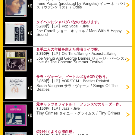
Irene Papas (produced by Vangelis)
イレーネ・パパ
/
Odes
ス（ヴァンゲリス）
タイヘンにシャバダバなのであります。
・
5,280円
【LP】
Pop Vocal
Jive
Joe Carroll
/
Man With A Happy
ジョー・キャロル
Sound
名手二人の年齢を超えた共演ライヴ盤。
・
2,750円
【LP】
Old Time/Swing
Acoustic Swing
Joe Venuti And George Barnes
/
ジョージ・バーンズ
Live At The Concord Summer Festival
サラ・ヴォーン、ビートルズをAORで歌う。
・
3,850円
【LP】
AOR/CCM
Beatles Related
Sarah Vaughan
/
Songs Of The
サラ・ヴォーン
Beatles
元キャッツ＆フィドル！ フランスでのリーダー作。
・
7,150円
【LP】
Jazz
Jive
Tiny Grimes
/
Tiny Grimes
タイニー・グライムス
焼け付くような漂白感。