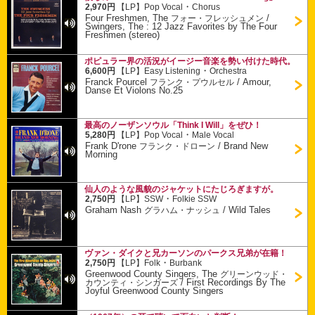
・
2,970円
【LP】
Pop Vocal
Chorus
Four Freshmen, The
/
フォー・フレッシュメン
Swingers, The : 12 Jazz Favorites by The Four
Freshmen (stereo)
ポピュラー界の活況がイージー音楽を勢い付けた時代。
・
6,600円
【LP】
Easy Listening
Orchestra
Franck Pourcel
/
Amour,
フランク・プウルセル
Danse Et Violons No.25
最高のノーザンソウル「Think I Will」をぜひ！
・
5,280円
【LP】
Pop Vocal
Male Vocal
Frank D'rone
/
Brand New
フランク・ドローン
Morning
仙人のような風貌のジャケットにたじろぎますが。
・
2,750円
【LP】
SSW
Folkie SSW
Graham Nash
/
Wild Tales
グラハム・ナッシュ
ヴァン・ダイクと兄カーソンのパークス兄弟が在籍！
・
2,750円
【LP】
Folk
Burbank
Greenwood County Singers, The
グリーンウッド・
/
First Recordings By The
カウンティ・シンガーズ
Joyful Greenwood County Singers