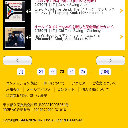
（1967年）の耳で聴いて面白いと判断！
・
2,970円
【LP】
Jazz
Swing Jazz
Greig McRitchie Band, The
グリーグ・マクリッチ
/
Fighting Back (1967 reissue)
ー・バンド
オールドタイミーな本性を現した記念碑的セカンド。
・
2,750円
【LP】
Old Time/Swing
Oldtimey
Ian Whitcomb
/
Ian
イアン・ウィットコム
Whitcomb's Mod, Mod, Music Hall
[1]
21
22
23
24
25
[104]
コンディション表記
Hi-Fiについて
アクセス
ご注文について
お知らせ
メールマガジン
コンタクト
個人情報について
特定商取引法に基づく表記
東京都公安委員会許可 第303310205264号
JASRAC許諾番号：9010970001Y31018
Copyright 1998-
2026. Hi-Fi Inc.All Rights Reserved.