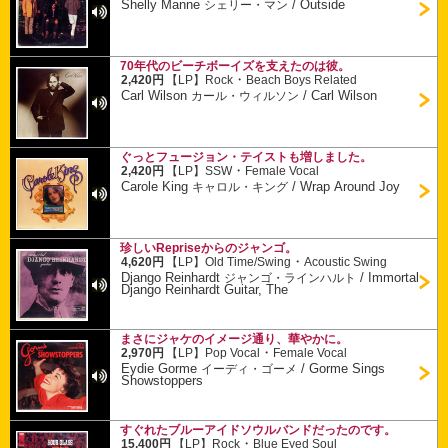
Shelly Manne
/
Outside
シェリー・マン
70年代のビーチボーイズを支えたのは彼。
・
2,420円
【LP】
Rock
Beach Boys Related
Carl Wilson
/
Carl Wilson
カール・ウィルソン
ぐっとフュージョン・テイストも増しました。
・
2,420円
【LP】
SSW
Female Vocal
Carole King
/
Wrap Around Joy
キャロル・キング
珍しいRepriseからのジャンゴ。
・
4,620円
【LP】
Old Time/Swing
Acoustic Swing
Django Reinhardt
/
Immortal
ジャンゴ・ラインハルト
Django Reinhardt Guitar, The
まさにジャケのイメージ通り、華やかに。
・
2,970円
【LP】
Pop Vocal
Female Vocal
Eydie Gorme
/
Gorme Sings
イーディ・ゴーメ
Showstoppers
すぐれたブルーアイドソウルバンドだったのです。
・
15,400円
【LP】
Rock
Blue Eyed Soul