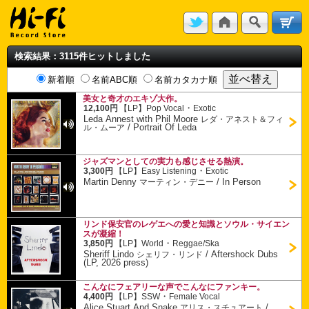
検索結果：3115件ヒットしました
新着順
名前ABC順
名前カタカナ順
美女と奇才のエキゾ大作。
・
12,100円
【LP】
Pop Vocal
Exotic
Leda Annest with Phil Moore
レダ・アネスト＆フィ
/
Portrait Of Leda
ル・ムーア
ジャズマンとしての実力も感じさせる熱演。
・
3,300円
【LP】
Easy Listening
Exotic
Martin Denny
/
In Person
マーティン・デニー
リンド保安官のレゲエへの愛と知識とソウル・サイエン
スが凝縮！
・
3,850円
【LP】
World
Reggae/Ska
Sheriff Lindo
/
Aftershock Dubs
シェリフ・リンド
(LP, 2026 press)
こんなにフェアリーな声でこんなにファンキー。
・
4,400円
【LP】
SSW
Female Vocal
Alice Stuart And Snake
/
アリス・スチュアート