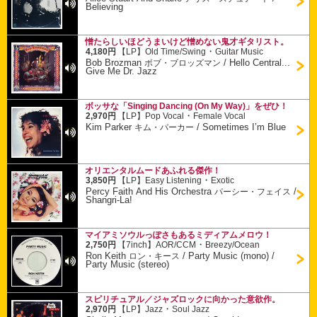
Believing
憎たらしいほどうまいけど憎めない鬼才ギタリスト。
・
4,180円
【LP】
Old Time/Swing
Guitar Music
Bob Brozman
/
Hello Central...
ボブ・ブロッズマン
Give Me Dr. Jazz
ボッサな「Singing Dancing (On My Way)」をぜひ！
・
2,970円
【LP】
Pop Vocal
Female Vocal
Kim Parker
/
Sometimes I’m Blue
キム・パーカー
オリエンタルムードあふれる傑作！
・
3,850円
【LP】
Easy Listening
Exotic
Percy Faith And His Orchestra
/
パーシー・フェイス
Shangri-La!
マイアミソウルっぽさもあるミディアムメロウ！
・
2,750円
【7inch】
AOR/CCM
Breezy/Ocean
Ron Keith
/
Party Music (mono) /
ロン・キース
Party Music (stereo)
スピリチュアル／ジャズロックに向かった意欲作。
・
2,970円
【LP】
Jazz
Soul Jazz