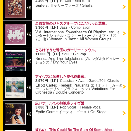
・
4,400円
【LP】
Hawaii
Soft Rock
Surfers, The
/
Shells
サーファーズ
全員女性のジャズグループにこだわった選集。
・
3,300円
【LP】
Jazz
Compilation
V.A. International Sweethearts Of Rhythm, etc.
イ
ンターナショナル・スウィートハーツ・オブ・リズ
/
Women In Jazz : All Women Groups
ム、他
Volume 1
とろけそうな珠玉のガーリー・ソウル。
・
11,000円
【LP】
Soul
Girl Pop
Brenda And The Tabulations
ブレンダ＆タビュレー
/
Dry Your Eyes
ションズ
アイヴズに師事した現代作曲家。
・
2,970円
【LP】
Classical
Avant-Garde/20th Classic
Elliott Carter, Frederik Prausnitz
エリオット・カータ
/
Variations For
ー、フレデリク・プラウスニッツ
Orchestra / Double Concerto
広いホールでの無観客ライヴ盤！
・
3,080円
【LP】
Pop Vocal
Female Vocal
Eydie Gorme
/
On Stage
イーディ・ゴーメ
彼らの「This Could Be The Start Of Something」！