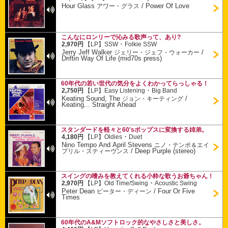
Hour Glass
/
Power Of Love
アワー・グラス
こんなにロンリーで沁みる歌声って、あり?
・
2,970円
【LP】
SSW
Folkie SSW
Jerry Jeff Walker
/
ジェリー・ジェフ・ウォーカー
Driftin Way Of Life (mid70s press)
60年代の若い世代の気分をよくわかってらっしゃる！
・
2,750円
【LP】
Easy Listening
Big Band
Keating Sound, The
/
ジョン・キーティング
Keating... Straight Ahead
スタンダードを軽々と60'sポップスに変換する姉弟。
・
4,180円
【LP】
Oldies
Duet
Nino Tempo And April Stevens
ニノ・テンポ＆エイ
/
Deep Purple (stereo)
プリル・スティーヴンス
スイングの嗜みを教えてくれる小粋な歌うお爺ちゃん！
・
2,970円
【LP】
Old Time/Swing
Acoustic Swing
Peter Dean
/
Four Or Five
ピーター・ディーン
Times
60年代のA&Mソフトロック的なやさしさと美しさ。