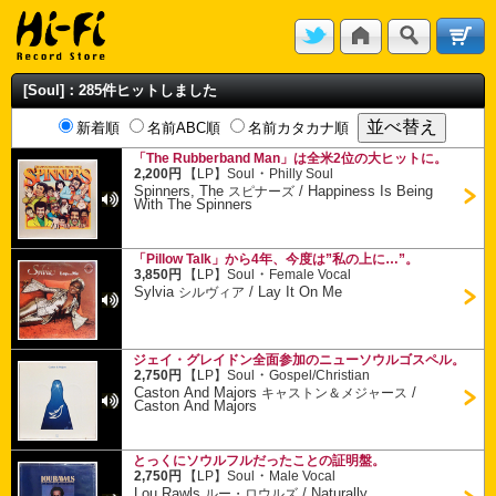
[Soul]：285件ヒットしました
新着順
名前ABC順
名前カタカナ順
「The Rubberband Man」は全米2位の大ヒットに。
・
2,200円
【LP】
Soul
Philly Soul
Spinners, The
/
Happiness Is Being
スピナーズ
With The Spinners
「Pillow Talk」から4年、今度は”私の上に…”。
・
3,850円
【LP】
Soul
Female Vocal
Sylvia
/
Lay It On Me
シルヴィア
ジェイ・グレイドン全面参加のニューソウルゴスペル。
・
2,750円
【LP】
Soul
Gospel/Christian
Caston And Majors
/
キャストン＆メジャース
Caston And Majors
とっくにソウルフルだったことの証明盤。
・
2,750円
【LP】
Soul
Male Vocal
Lou Rawls
/
Naturally
ルー・ロウルズ