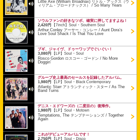
Little Axe (William Broadnax)
リトル・アックス（ウ
/
So Many Years
ィリアム・ブロードナックス）
ソウルファンの好きなツボ、確実に押してますよね！
・
2,420円
【7inch】
Soul
Southern Soul
Arthur Conley
/
Aunt Dora’s
アーサー・コンレー
Love Soul Shack / Is That You Love
ブギ、ジャイヴ、ドゥーワップでぐいぐい！
・
3,080円
【LP】
Soul
Soul
Rosco Gordon
/
No More
ロスコー・ゴードン
Doggin’
グループ史上最高のセールスを記録したアルバム。
・
1,980円
【LP】
Soul
Black Contemporary
Atlantic Starr
/
As The
アトランティック・スター
Band Turns
デニス・エドワーズの（二度目の）復帰作。
・
1,980円
【LP】
Soul
Motown
Temptations, The
/
Together
テンプテーションズ
Again
これがデビューアルバムです！
・
2,750円
【LP】
Soul
Disco