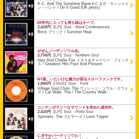
K.C. And The Sunshine Band
K.C.＆ザ・サンシャイ
/
Do It Good (UK press)
ン・バンド
80年代に入っても持ち味はキープ。
・
2,420円
【LP】
Soul
Black Contemporary
Brick
/
Summer Heat
ブリック
がぜんノーザンソウル化。
・
2,750円
【LP】
Soul
Northern Soul
Inez And Charlie Fox
イネス＆チャーリー・フォック
/
Greatest Hits Past And Present
ス
NY産。いたいけな魅力が宿るスローファンクです。
・
1,980円
【7inch】
Soul
Funk
Village Soul Choir, The
ヴィレッジ・ソウル・クワイ
/
Cat Walk, The / The Country Walk
ア
コンテンポラリーなサウンドを求めた成功作。
・
2,420円
【LP】
Soul
Philly Soul
Spinners, The
/
Love Trippin’
スピナーズ
にぎやかパーティソウル！