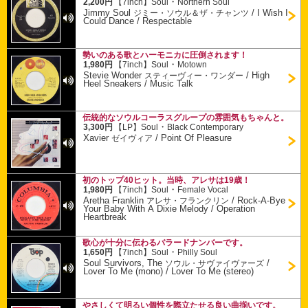
・
2,200円
【7inch】
Soul
Northern Soul
Jimmy Soul
/
I Wish I
ジミー・ソウル＆ザ・チャンツ
Could Dance / Respectable
勢いのある歌とハーモニカに圧倒されます！
・
1,980円
【7inch】
Soul
Motown
Stevie Wonder
/
High
スティーヴィー・ワンダー
Heel Sneakers / Music Talk
伝統的なソウルコーラスグループの雰囲気もちゃんと。
・
3,300円
【LP】
Soul
Black Contemporary
Xavier
/
Point Of Pleasure
ゼイヴィア
初のトップ40ヒット。当時、アレサは19歳！
・
1,980円
【7inch】
Soul
Female Vocal
Aretha Franklin
/
Rock-A-Bye
アレサ・フランクリン
Your Baby With A Dixie Melody / Operation
Heartbreak
歌心が十分に伝わるバラードナンバーです。
・
1,650円
【7inch】
Soul
Philly Soul
Soul Survivors, The
/
ソウル・サヴァイヴァーズ
Lover To Me (mono) / Lover To Me (stereo)
やさしくて明るい個性を際立たせる良い曲揃いです。