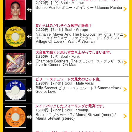
・
2,970円
【LP】
Soul
Motown
Bonnie Pointer
/
Bonnie Pointer
ボニー・ポインター
盤からはみだしそうな歌声が最高！
・
2,200円
【7inch】
Soul
Garage
Nathaniel Mayer And The Fabulous Twilights
ナタニ
/
エル・メイヤー＆ザ・ファビュラス・トワイライツ
Village Of Love / I Want A Woman
大音量で聴くと思わず立ち上がってしまいます。
・
2,750円
【LP】
Soul
Funk
Chambers Brothers, The
/
チェンバース・ブラザーズ
Live In Concert On Mars
ビリー・スチュワートの最大のヒット曲。
・
1,980円
【7inch】
Soul
Male Vocal
Billy Stewart
/
Summertime /
ビリー・スチュワート
Secret Love
レイドバックしたフィーリングが最高です。
・
1,980円
【7inch】
Soul
Swamp
Booker T
/
Mama Stewart (mono) /
ブッカー・T
Mama Stewart (stereo)