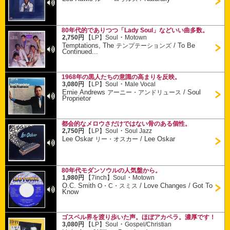
80年代的でありつつ「Lady Soul」などいい曲多数。
・
2,750円
【LP】
Soul
Motown
Temptations, The
/
To Be
テンプテーションズ
Continued...
1968年の黒人たちの意識の高まりを反映。
・
3,080円
【LP】
Soul
Male Vocal
Ernie Andrews
/
Soul
アーニー・アンドリュース
Proprietor
都会的なメロウさだけではない骨のある個性。
・
2,750円
【LP】
Soul
Soul Jazz
Lee Oskar
/
Lee Oskar
リー・オスカー
80年代モダンソウルの人気盤から。
・
1,980円
【7inch】
Soul
Motown
O.C. Smith
/
Love Changes / Got To
O・C・スミス
Know
ゴスペル界を渡り歩いた声。ほぼアカペラ。濃厚です！
・
3,080円
【LP】
Soul
Gospel/Christian