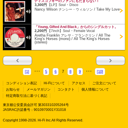
ディスコブギーのファンにもたまらない！
・
3,300円
【LP】
Soul
Disco
Nancy Wilson
/
Take My Love
ナンシー・ウィルソン
「Young, Gifted And Black」からのシングルカット。
・
2,200円
【7inch】
Soul
Female Vocal
Aretha Franklin
/
All The
アレサ・フランクリン
King’s Horses (mono) / All The King’s Horses
(stereo)
[1]
5
6
7
8
9
[10]
コンディション表記
Hi-Fiについて
アクセス
ご注文について
お知らせ
メールマガジン
コンタクト
個人情報について
特定商取引法に基づく表記
東京都公安委員会許可 第303310205264号
JASRAC許諾番号：9010970001Y31018
Copyright 1998-
2026. Hi-Fi Inc.All Rights Reserved.