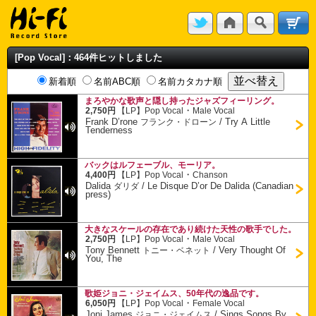
[Pop Vocal]：464件ヒットしました
新着順
名前ABC順
名前カタカナ順
まろやかな歌声と隠し持ったジャズフィーリング。
・
2,750円
【LP】
Pop Vocal
Male Vocal
Frank D’rone
/
Try A Little
フランク・ドローン
Tenderness
バックはルフェーブル、モーリア。
・
4,400円
【LP】
Pop Vocal
Chanson
Dalida
/
Le Disque D’or De Dalida (Canadian
ダリダ
press)
大きなスケールの存在であり続けた天性の歌手でした。
・
2,750円
【LP】
Pop Vocal
Male Vocal
Tony Bennett
/
Very Thought Of
トニー・ベネット
You, The
歌姫ジョニ・ジェイムス、50年代の逸品です。
・
6,050円
【LP】
Pop Vocal
Female Vocal
Joni James
/
Sings Songs By
ジョニ・ジェイムス