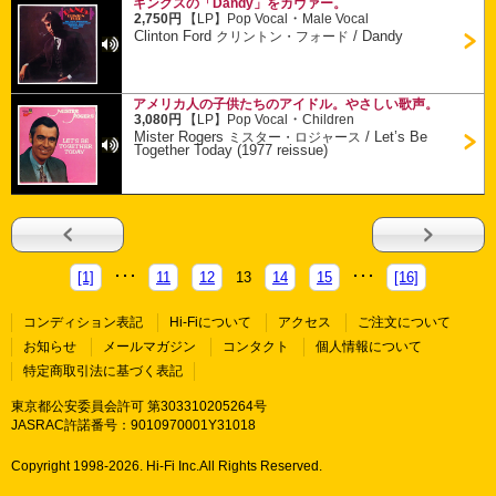
キンクスの「Dandy」をカヴァー。
・
2,750円
【LP】
Pop Vocal
Male Vocal
Clinton Ford
/
Dandy
クリントン・フォード
アメリカ人の子供たちのアイドル。やさしい歌声。
・
3,080円
【LP】
Pop Vocal
Children
Mister Rogers
/
Let’s Be
ミスター・ロジャース
Together Today (1977 reissue)
[1]
11
12
13
14
15
[16]
コンディション表記
Hi-Fiについて
アクセス
ご注文について
お知らせ
メールマガジン
コンタクト
個人情報について
特定商取引法に基づく表記
東京都公安委員会許可 第303310205264号
JASRAC許諾番号：9010970001Y31018
Copyright 1998-
2026. Hi-Fi Inc.All Rights Reserved.