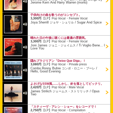
Jerome Kern And Harry Warren (mono)
子供向けの曲を歌うのがコンセプト。
・
3,300円
【LP】
Pop Vocal
Female Vocal
Joya Sherrill
/
Sugar And Spice
ジョヤ・シェリル
晴れた日の午後に聴くには最適の雰囲気。
・
3,300円
【LP】
Pop Vocal
Female Vocal
Joni James
/
Ti Voglio Bene... I
ジョニ・ジェイムス
Love You
隠れブラジリアン「Deixe Que Diga」！
・
3,080円
【LP】
Pop Vocal
Private press
Combo Ronny Buhre
/
コンボ・ロニー・ブーレ
Hello, Good Evening
よさげなSSW風……しかし、針を落としてビックリ。
・
2,420円
【LP】
Pop Vocal
Male Vocal
James Strilich
/
Opus
ジェームス・ストリリッチ
Two
「スティーヴ・アレン・ショー」をレコードで！
・
2,750円
【LP】
Pop Vocal
Compilation