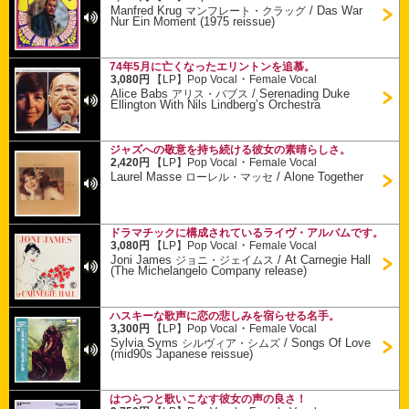
Manfred Krug
/
Das War
マンフレート・クラッグ
Nur Ein Moment (1975 reissue)
74年5月に亡くなったエリントンを追慕。
・
3,080円
【LP】
Pop Vocal
Female Vocal
Alice Babs
/
Serenading Duke
アリス・バブス
Ellington With Nils Lindberg’s Orchestra
ジャズへの敬意を持ち続ける彼女の素晴らしさ。
・
2,420円
【LP】
Pop Vocal
Female Vocal
Laurel Masse
/
Alone Together
ローレル・マッセ
ドラマチックに構成されているライヴ・アルバムです。
・
3,080円
【LP】
Pop Vocal
Female Vocal
Joni James
/
At Carnegie Hall
ジョニ・ジェイムス
(The Michelangelo Company release)
ハスキーな歌声に恋の悲しみを宿らせる名手。
・
3,300円
【LP】
Pop Vocal
Female Vocal
Sylvia Syms
/
Songs Of Love
シルヴィア・シムズ
(mid90s Japanese reissue)
はつらつと歌いこなす彼女の声の良さ！