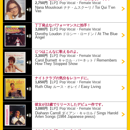
・
2,750円
【LP】
Pop Vocal
Female Vocal
Nana Mouskouri
/
Toi Qui T’en
ナナ・ムスクーリ
Vas
丁丁発止なパフォーマンスに拍手！
・
3,080円
【LP】
Pop Vocal
Female Vocal
Dorothy Loudon
/
At The Blue
ドロシー・ロードン
Angel
じつはこんなに歌えるのよ。
・
3,300円
【LP】
Pop Vocal
Female Vocal
Carol Burnett
/
Remembers
キャロル・バーネット
How They Stopped Show
ナイトクラブの気分をレコードに。
・
1,650円
【LP】
Pop Vocal
Female Vocal
Ruth Olay
/
Easy Living
ルース・オレイ
彼女が22歳でリリースしたデビュー作です。
・
3,080円
【LP】
Pop Vocal
Female Vocal
Diahann Carroll
/
Sings Harold
ダイアン・キャロル
Arlen Songs (1984 Japanese press)