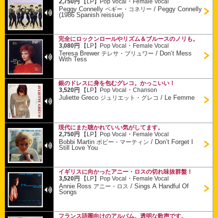
・
2,750円
【LP】
Pop Vocal
Female Vocal
Peggy Connelly
/
Peggy Connelly
ペギー・コネリー
(1986 Spanish reissue)
完全にロックンロールやリズム＆ブルースのノリも。
・
3,080円
【LP】
Pop Vocal
Female Vocal
Teresa Brewer
/
Don’t Mess
テレサ・ブリュワー
With Tess
銀のドレスに身を包むグレコ。かっこいい！
・
3,520円
【LP】
Pop Vocal
Chanson
Juliette Greco
/
Le Femme
ジュリエット・グレコ
現代にまた聴かれていい気がしてます。
・
2,750円
【LP】
Pop Vocal
Female Vocal
Bobbi Martin
/
Don’t Forget I
ボビー・マーティン
Still Love You
イギリスに向かったアニー・ロスの切れ味抜群盤！
・
3,520円
【LP】
Pop Vocal
Female Vocal
Annie Ross
/
Sings A Handful Of
アニー・ロス
Songs
フランス語圏向けのアルバム。透明な歌声です。