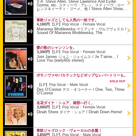
V.A. Steve Allen, Steve Lawrence And Eydie
Gorme, etc.
スティーヴ・アレン、スティーヴ・ロー
/
Steve Allen Show,
レンス＆イーディ・ゴーメ、他
The
東欧ジャズとしても人気の一枚です。
・
4,180円
【LP】
Pop Vocal
Female Vocal
Marianna Wroblewska
/
マリアンナ・ヴルブヴェスカ
Sound Of Marianna Wroblewska, The
愛の歌のシャンソンを。
・
3,300円
【LP】
Pop Vocal
Female Vocal
Joni James
/
Je T’aime... I
ジョニ・ジェイムス
Love You (early60s stereo)
ボサノヴァやバカラックなどポップなレパートリーも。
SOLD OUT
・
【LP】
Pop Vocal
Male Vocal
Des O’Connor
/
One, Two, Three
デス・オコーナー
O’Connor
名花ダイナ・ショア、南部へ行く。
・
3,080円
【LP】
Pop Vocal
Female Vocal
Dinah Shore
/
Dinah Down Home!
ダイナ・ショア
東欧ジャズロック・ヴォーカルの名盤！
・
3,850円
【LP】
Pop Vocal
Male Vocal