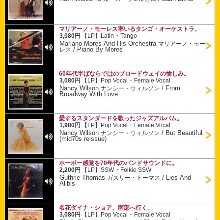
マリアーノ・モーレス率いるタンゴ・オーケストラ。
・
3,080円
【LP】
Latin
Tango
Mariano Mores And His Orchestra
マリアーノ・モー
/
Piano By Mores
レス
60年代半ばならではのブロードウェイの愉しみ。
・
3,080円
【LP】
Pop Vocal
Female Vocal
Nancy Wilson
/
From
ナンシー・ウィルソン
Broadway With Love
愛するスタンダードを歌ったジャズアルバム。
・
1,980円
【LP】
Pop Vocal
Female Vocal
Nancy Wilson
/
But Beautiful.
ナンシー・ウィルソン
(mid70s reissue)
ホーボー感覚を70年代のバンドサウンドに。
・
2,200円
【LP】
SSW
Folkie SSW
Guthrie Thomas
/
Lies And
ガスリー・トーマス
Alibis
名花ダイナ・ショア、南部へ行く。
・
3,080円
【LP】
Pop Vocal
Female Vocal