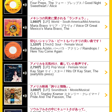
Four Preps, The
/
Good Night
フォー・プレップス
Sweetheart / Alice
メキシコの民衆に愛される「ランチェラ」。
・
1,980円
【LP】
World
South America/Mid America
Maria Bravo
/
Voice Of Great
マリア・ブラヴォ
Mexico’s Maria Bravo, The
切ないシャッフル・ビートもバッチリの良い曲です！
・
1,320円
【7inch】
Soul
Female Vocal
Barbara Acklin
/
Raindrops /
バーバラ・アクリン
Here You Come Again
アメリカを元気付け、癒していた歌声です。
・
2,750円
【LP】
Pop Vocal
Female Vocal
Kay Starr
/
Hits Of Kay Starr, The
ケイ・スター
(early60s press)
アメリカ映画「誇りと情熱」。
・
3,080円
【LP】
Soundtrack
Movie/Musical
O.S.T. Stanley Kramer
/
スタンリー・クレイマー
Pride And The Passion, The
ソウルフルさの中にキュートさがあって。