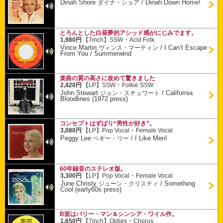
Dinah Shore
/
Dinah Down Home!
ダイナ・ショア
とろんとした白昼夢的アシッド感がにじみでます。
・
1,980円
【7inch】
SSW
Acid Folk
Vince Martin
/
I Can’t Escape
ヴィンス・マーティン
From You / Summerwind
楽曲の質の高さに改めて驚きました
・
2,420円
【LP】
SSW
Folkie SSW
John Stewart
/
California
ジョン・スチュワート
Bloodlines (1972 press)
コンセプトはずばり“男性が好き”。
・
3,080円
【LP】
Pop Vocal
Female Vocal
Peggy Lee
/
I Like Men!
ペギー・リー
60年録音のステレオ版。
・
3,300円
【LP】
Pop Vocal
Female Vocal
June Christy
/
Something
ジューン・クリスティ
Cool (early60s press)
B面はバリー・マン＆シンシア・ワイル作。
・
1,650円
【7inch】
Oldies
Chorus