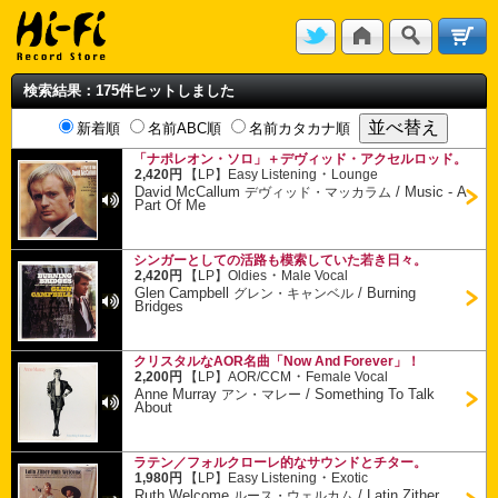
検索結果：175件ヒットしました
新着順
名前ABC順
名前カタカナ順
「ナポレオン・ソロ」＋デヴィッド・アクセルロッド。
・
2,420円
【LP】
Easy Listening
Lounge
David McCallum
/
Music - A
デヴィッド・マッカラム
Part Of Me
シンガーとしての活路も模索していた若き日々。
・
2,420円
【LP】
Oldies
Male Vocal
Glen Campbell
/
Burning
グレン・キャンベル
Bridges
クリスタルなAOR名曲「Now And Forever」！
・
2,200円
【LP】
AOR/CCM
Female Vocal
Anne Murray
/
Something To Talk
アン・マレー
About
ラテン／フォルクローレ的なサウンドとチター。
・
1,980円
【LP】
Easy Listening
Exotic
Ruth Welcome
/
Latin Zither
ルース・ウェルカム