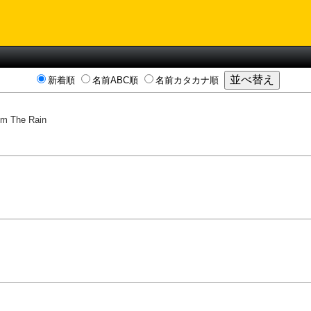
新着順
名前ABC順
名前カタカナ順
om The Rain