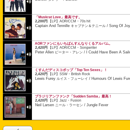
「Muskrat Love」最高です。
・
2,200円
【LP】
AOR/CCM
70s hit
Captain And Tennille
/
Song Of Jo
キャプテン＆テニール
AORファンにもいちばんすんなりくるアルバム。
・
2,420円
【LP】
AOR/CCM
Songwriter
Peter Allen
/
I Could Have Been A Sail
ピーター・アレン
くすんだディスコポップ「Top Ten Sexes」！
・
2,420円
【LP】
SSW
British Rock
Lewis Furey
/
Humours Of Lewis Fure
ルイス・フューレイ
ブラジリアンファンク「Sudden Samba」最高！
・
2,420円
【LP】
Jazz
Fusion
Neil Larsen
/
Jungle Fever
ニール・ラーセン