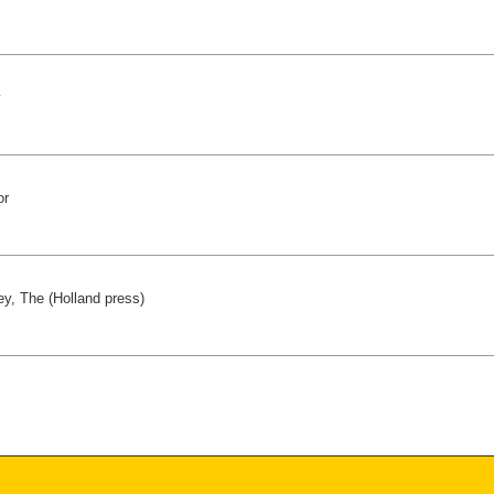
y
or
y, The (Holland press)