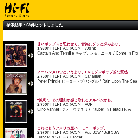
検索結果：68件ヒットしました
甘いポップスと思わせて、音楽にグッと深みあり。
・
1,980円
【LP】
AOR/CCM
70s hit
Captain And Tennille
/
Come In Fr
キャプテン＆テニール
アーバンメロウというより、UKモダンポップ的な質感
・
2,750円
【LP】
AOR/CCM
Canadian
Peter Pringle
/
Rain Upon The Sea
ピーター・プリングル
“孤高”。その理由が感じ取れるアルバムかも。
・
2,750円
【LP】
AOR/CCM
AOR
Gino Vannelli
/
Pauper In Paradise, A
ジノ・ヴァネリ
これはもうアメリカ産ハーモニーポップ。
・
2,970円
【LP】
AOR/CCM
Pop SSW / Soft SSW
Dancer
/
Dancer
ダンサー