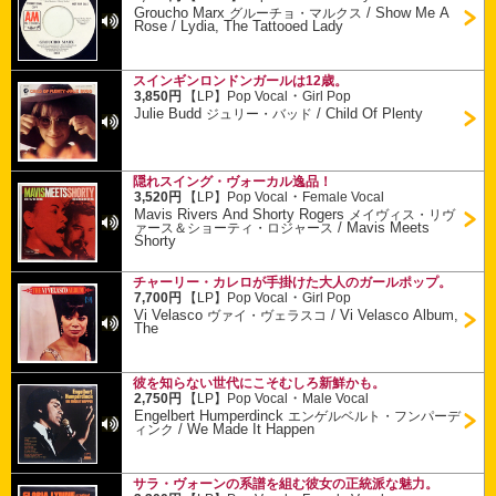
Groucho Marx
/
Show Me A
グルーチョ・マルクス
Rose / Lydia, The Tattooed Lady
スインギンロンドンガールは12歳。
・
3,850円
【LP】
Pop Vocal
Girl Pop
Julie Budd
/
Child Of Plenty
ジュリー・バッド
隠れスイング・ヴォーカル逸品！
・
3,520円
【LP】
Pop Vocal
Female Vocal
Mavis Rivers And Shorty Rogers
メイヴィス・リヴ
/
Mavis Meets
ァース＆ショーティ・ロジャース
Shorty
チャーリー・カレロが手掛けた大人のガールポップ。
・
7,700円
【LP】
Pop Vocal
Girl Pop
Vi Velasco
/
Vi Velasco Album,
ヴァイ・ヴェラスコ
The
彼を知らない世代にこそむしろ新鮮かも。
・
2,750円
【LP】
Pop Vocal
Male Vocal
Engelbert Humperdinck
エンゲルベルト・フンパーデ
/
We Made It Happen
ィンク
サラ・ヴォーンの系譜を組む彼女の正統派な魅力。