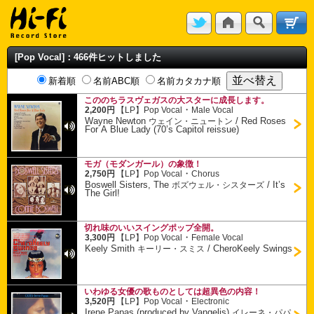
[Pop Vocal]：466件ヒットしました
新着順
名前ABC順
名前カタカナ順
こののちラスヴェガスの大スターに成長します。
・
2,200円
【LP】
Pop Vocal
Male Vocal
Wayne Newton
/
Red Roses
ウェイン・ニュートン
For A Blue Lady (70’s Capitol reissue)
モガ（モダンガール）の象徴！
・
2,750円
【LP】
Pop Vocal
Chorus
Boswell Sisters, The
/
It’s
ボズウェル・シスターズ
The Girl!
切れ味のいいスイングポップ全開。
・
3,300円
【LP】
Pop Vocal
Female Vocal
Keely Smith
/
CheroKeely Swings
キーリー・スミス
いわゆる女優の歌ものとしては超異色の内容！
・
3,520円
【LP】
Pop Vocal
Electronic
Irene Papas (produced by Vangelis)
イレーネ・パパ