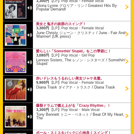
・
3,300円
【LP】
Pop Vocal
Female Vocal
Gloria Lynne
/
Greatest Hits By
グロリア・リン
Popular Demand!
美女と鬼才の抜群のスイング！
・
3,300円
【LP】
Pop Vocal
Female Vocal
June Christy
/
June - Fair And
ジューン・クリスティ
Warmer! (UK press)
愛らしい「Somethin' Stupid」をこの季節に！
・
3,080円
【LP】
Pop Vocal
Girl Pop
Lennon Sisters, The
/
Somethin'
レノン・シスターズ
Stupid
赤いドレスもうるわしい美女ジャケ名盤。
・
9,900円
【LP】
Pop Vocal
Female Vocal
Diana Trask
/
Diana Trask
ダイアナ・トラスク
爆裂ドラムで燃え上がる「Crazy Rhythm」！
・
3,300円
【LP】
Pop Vocal
Male Vocal
Tony Bennett
/
Beat Of My Heart,
トニー・ベネット
The
ポール・スミスをバックに心地良くスイング！