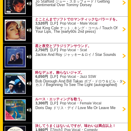
Jo Stafford
/
Getting
ジョー・スタッフォード
Sentimental Over Tommy Dorsey
とことんまでソフトでロマンティックなバラードを。
・
3,520円
【LP】
Pop Vocal
Male Vocal
Nat King Cole
/
Touch Of
ナット・キング・コール
Your Lips, The (early60s 2nd press)
星と夜空とブラジリアンサウンド。
・
2,750円
【LP】
Pop Vocal
Scat
Jackie And Roy
/
Star Sounds
ジャッキー＆ロイ
粋なデュオ。飾らないジャズ。
・
6,050円
【LP】
Pop Vocal
Jazz SSW
Bob Dorough And Bill Takas
ボブ・ドロウ＆ビル・タ
/
Beginning To See The Light (autographed)
カス
ルース・エッティングを歌う。
・
3,300円
【LP】
Pop Vocal
Female Vocal
Doris Day
/
Love Me Or Leave Me
ドリス・デイ
決してうまくはないんですが、味わいは満点以上！
・
1,980円
【7inch】
Pop Vocal
Comedy