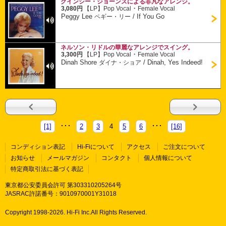
クインシー・ジョーンズによる非凡なアレンジ。
・
3,080円
【LP】
Pop Vocal
Female Vocal
Peggy Lee
/
If You Go
ペギー・リー
ネルソン・リドルの華麗なアレンジでスイング。
・
3,300円
【LP】
Pop Vocal
Female Vocal
Dinah Shore
/
Dinah, Yes Indeed!
ダイナ・ショア
[1]
2
3
4
5
6
[16]
コンディション表記
Hi-Fiについて
アクセス
ご注文について
お知らせ
メールマガジン
コンタクト
個人情報について
特定商取引法に基づく表記
東京都公安委員会許可 第303310205264号
JASRAC許諾番号：9010970001Y31018
Copyright 1998-
2026. Hi-Fi Inc.All Rights Reserved.