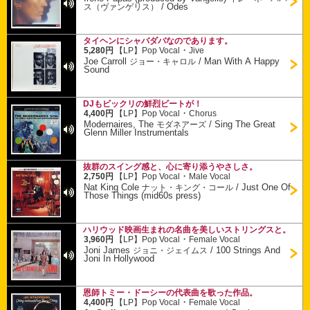
/
Odes
ス（ヴァンゲリス）
タイヘンにシャバダバなのであります。
・
5,280円
【LP】
Pop Vocal
Jive
Joe Carroll
/
Man With A Happy
ジョー・キャロル
Sound
DJもビックリの鮮烈ビートが！
・
4,400円
【LP】
Pop Vocal
Chorus
Modernaires, The
/
Sing The Great
モダネアーズ
Glenn Miller Instrumentals
抜群のスイング感と、心に寄り添うやさしさ。
・
2,750円
【LP】
Pop Vocal
Male Vocal
Nat King Cole
/
Just One Of
ナット・キング・コール
Those Things (mid60s press)
ハリウッド映画生まれの名曲を美しいストリングスと。
・
3,960円
【LP】
Pop Vocal
Female Vocal
Joni James
/
100 Strings And
ジョニ・ジェイムス
Joni In Hollywood
恩師トミー・ドーシーの代表曲を歌った作品。
・
4,400円
【LP】
Pop Vocal
Female Vocal