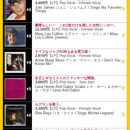
・
4,400円
【LP】
Pop Vocal
Female Vocal
Joni James
/
Sings My Favorite
ジョニ・ジェイムス
Things
素晴らしい！ これ1枚だけを残した女性シンガー。
・
12,100円
【LP】
Pop Vocal
Female Vocal
Mary Lou Collins
/
Mary
メアリー・ルー・コリンズ
Lou Collins (stereo)
ナイスなジャズAORもある実力派！
・
2,970円
【LP】
Pop Vocal
Female Vocal
Anne Marie Moss
/
Don’t You
アンヌ・マリー・モス
Know Me?
女王とギタリストのファンキーな関係。
・
3,960円
【LP】
Pop Vocal
Soul Jazz
Lena Horne And Gabor Szabo
レナ・ホーン＆ガボー
/
Lena And Gabor
ル・ザボ
ルグランを歌う。
・
3,300円
【LP】
Pop Vocal
Female Vocal
Rita Reys
/
Sings Michel Legrand
リタ・ライス