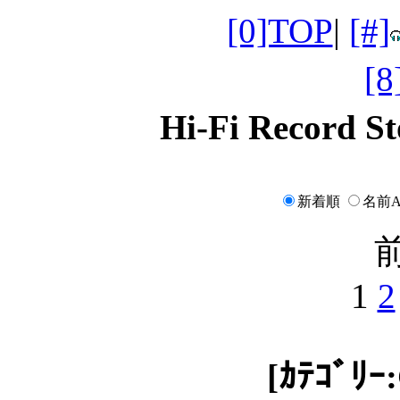
[0]TOP
|
[#]
[
Hi-Fi Record
新着順
名前A
前
1
2
[ｶﾃｺﾞﾘｰ: