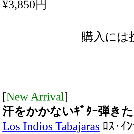
¥3,850円
購入には携
[
New Arrival
]
汗をかかないｷﾞﾀｰ弾き
Los Indios Tabajaras
ﾛｽ･ｲﾝ