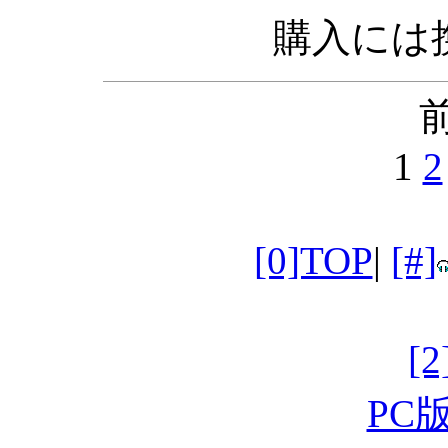
購入には携
前
1
2
[0]TOP
|
[#]
[
PC版