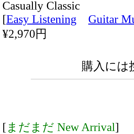
Casually Classic
[
Easy Listening
Guitar M
¥2,970円
購入には携
[
まだまだ New Arrival
]