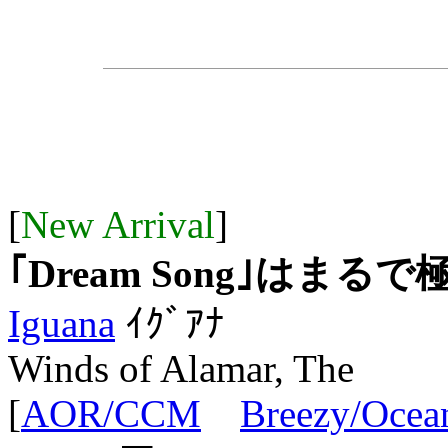
[
New Arrival
]
｢Dream Song｣はまるで
Iguana
ｲｸﾞｱﾅ
Winds of Alamar, The
[
AOR/CCM
Breezy/Ocea