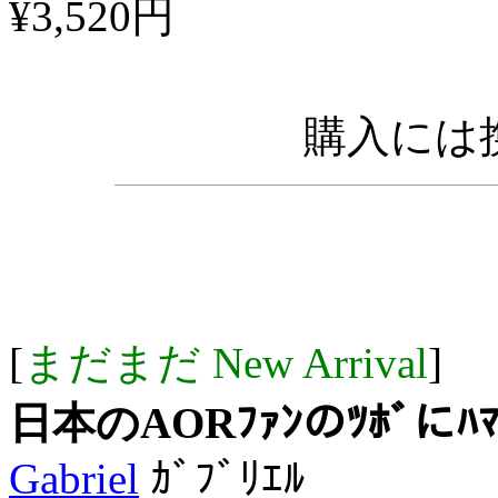
¥3,520円
購入には携
[
まだまだ New Arrival
]
日本のAORﾌｧﾝのﾂﾎﾞにﾊ
Gabriel
ｶﾞﾌﾞﾘｴﾙ