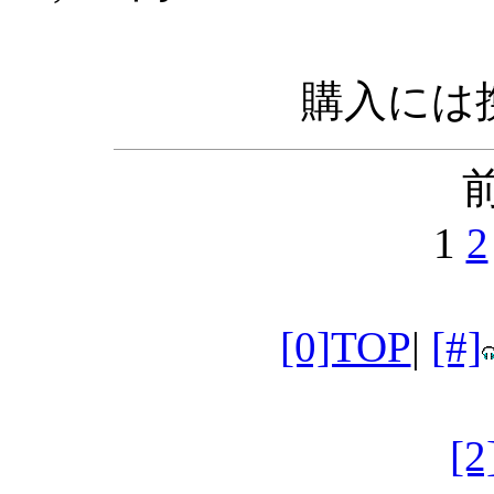
購入には携
前
1
2
[0]TOP
|
[#]
[