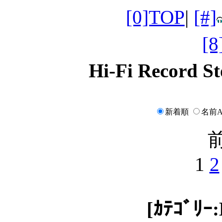
[0]TOP
|
[#]
[
Hi-Fi Record
新着順
名前A
前
1
2
[ｶﾃｺﾞﾘｰ: