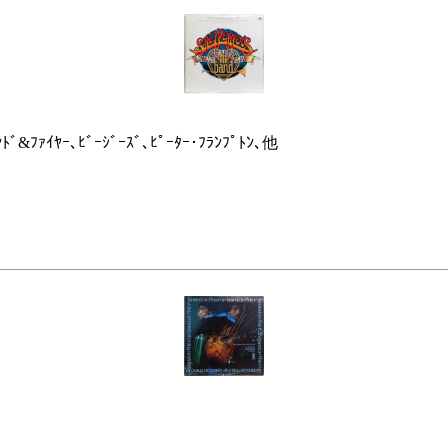
ﾝﾄﾞ&ﾌｧｲﾔｰ､ﾋﾞｰｼﾞｰｽﾞ､ﾋﾟｰﾀｰ･ﾌﾗﾝﾌﾟﾄﾝ､他