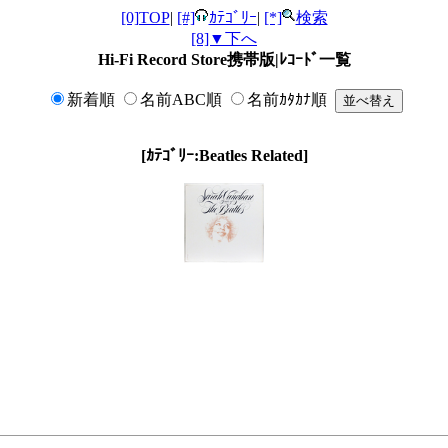
[0]TOP
|
[#]
ｶﾃｺﾞﾘｰ
|
[*]
検索
[8]▼下へ
Hi-Fi Record Store携帯版|ﾚｺｰﾄﾞ一覧
新着順
名前ABC順
名前ｶﾀｶﾅ順
[ｶﾃｺﾞﾘｰ:Beatles Related]