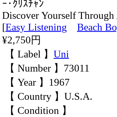
ｰ･ｸﾘｽﾁｬﾝ
Discover Yourself Through
[
Easy Listening
Beach Bo
¥2,750円
【 Label 】
Uni
【 Number 】73011
【 Year 】1967
【 Country 】U.S.A.
【 Condition 】