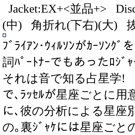
Jacket:EX+<並品+> D
(中) 角折れ(下右)(大) 抜
ﾌﾞﾗｲｱﾝ･ｳｨﾙｿﾝがｶｰｿﾝ
詞ﾊﾟｰﾄﾅｰでもあったﾛｼﾞ
それは音で知る占星学! 音楽
で､ﾗｯｾﾙが星座ごとに用意し
に､彼の分析による星座
の｡裏ｼﾞｬｹには星座ごとの有