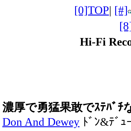
[0]TOP
|
[#]
[
Hi-Fi Re
濃厚で勇猛果敢でｽﾃﾊﾞﾁなL
Don And Dewey
ﾄﾞﾝ&ﾃﾞｭ