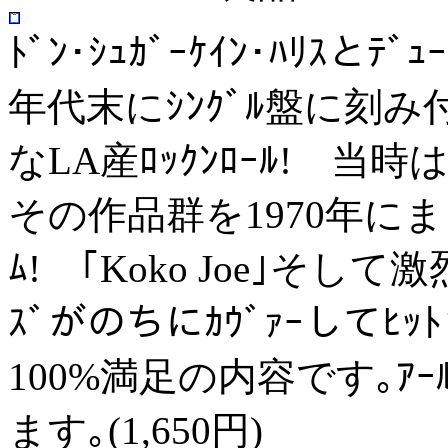
ﾄﾞﾝ･ｼｭｶﾞｰｹｲﾝ･ﾊﾘｽと
年代末にｼﾝｸﾞﾙ盤に刻み
なLA産ﾛｯｸﾝﾛｰﾙ! 当
その作品群を1970年にま
ﾑ! ｢Koko Joe｣そして激烈
ｽﾞがのちにｶｳﾞｧｰしてﾋｯﾄさ
100%満足の内容です｡ｱｰﾙ
ます｡(1,650円)