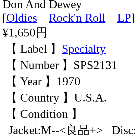
Don And Dewey
[
Oldies
Rock'n Roll
LP
]
¥1,650円
【 Label 】
Specialty
【 Number 】SPS2131
【 Year 】1970
【 Country 】U.S.A.
【 Condition 】
Jacket:M--<良品+> Dis