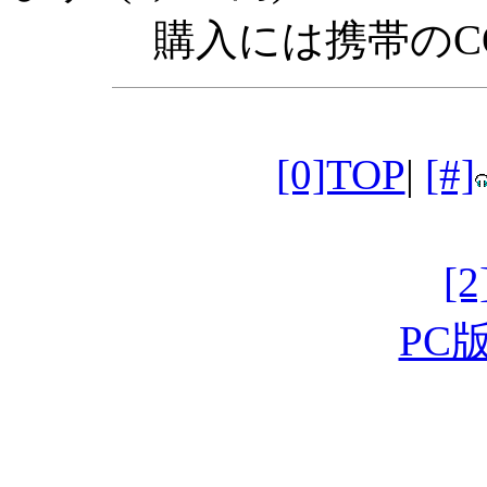
購入には携帯のC
[0]TOP
|
[#]
[
PC版