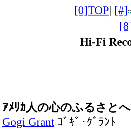
[0]TOP
|
[#]
[
Hi-Fi Re
ｱﾒﾘｶ人の心のふるさとへ､ｼ
Gogi Grant
ｺﾞｷﾞ･ｸﾞﾗﾝﾄ