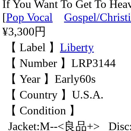
If You Want To Get To Heave
[
Pop Vocal
Gospel/Christ
¥3,300円
【 Label 】
Liberty
【 Number 】LRP3144
【 Year 】Early60s
【 Country 】U.S.A.
【 Condition 】
Jacket:M--<良品+> Dis