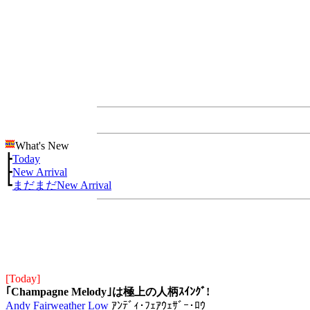
What's New
┣
Today
┣
New Arrival
┗
まだまだNew Arrival
[Today]
｢Champagne Melody｣は極上の人柄ｽｲﾝｸﾞ!
Andy Fairweather Low
ｱﾝﾃﾞｨ･ﾌｪｱｳｪｻﾞｰ･ﾛｳ