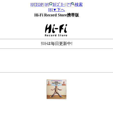
[0]TOP
|
[#]
ｶﾃｺﾞﾘｰ
|
[*]
検索
[8]▼下へ
Hi-Fi Record Store携帯版
ﾘｽﾄは毎日更新中!