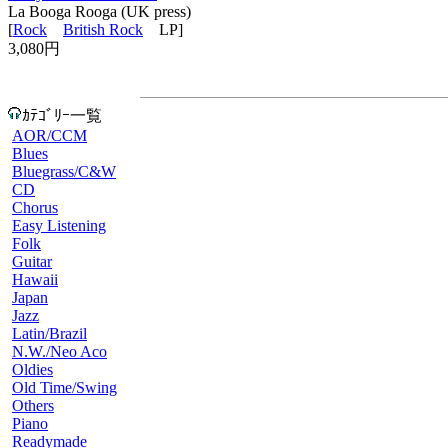
La Booga Rooga (UK press)
[
Rock
British Rock
LP]
3,080円
ｶﾃｺﾞﾘｰ一覧
AOR/CCM
Blues
Bluegrass/C&W
CD
Chorus
Easy Listening
Folk
Guitar
Hawaii
Japan
Jazz
Latin/Brazil
N.W./Neo Aco
Oldies
Old Time/Swing
Others
Piano
Readymade