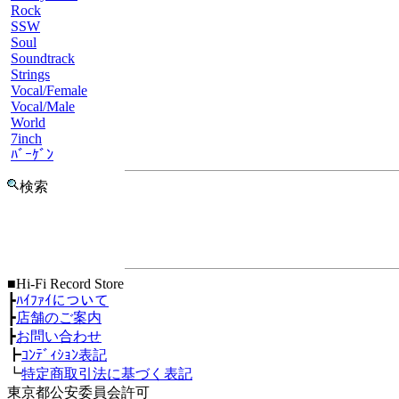
Rock
SSW
Soul
Soundtrack
Strings
Vocal/Female
Vocal/Male
World
7inch
ﾊﾞｰｹﾞﾝ
検索
■Hi-Fi Record Store
┣
ﾊｲﾌｧｲについて
┣
店舗のご案内
┣
お問い合わせ
┣
ｺﾝﾃﾞｨｼｮﾝ表記
┗
特定商取引法に基づく表記
東京都公安委員会許可