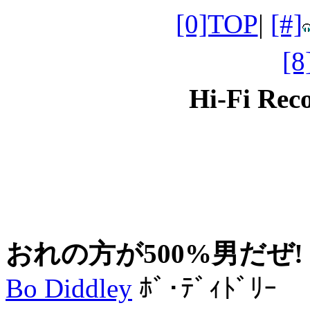
[0]TOP
|
[#]
[
Hi-Fi Re
おれの方が500%男だぜ!
Bo Diddley
ﾎﾞ･ﾃﾞｨﾄﾞﾘｰ