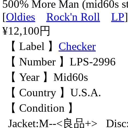
500% More Man (mid60s ste
[
Oldies
Rock'n Roll
LP
]
¥12,100円
【 Label 】
Checker
【 Number 】LPS-2996
【 Year 】Mid60s
【 Country 】U.S.A.
【 Condition 】
Jacket:M--<良品+> D