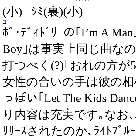
(小) ｼﾐ(裏)(小)
ﾎﾞ･ﾃﾞｨﾄﾞﾘｰの｢I’m A Ma
Boy｣は事実上同じ曲な
打つべく(?)｢おれの方が5
女性の合いの手は彼の相棒ﾍﾞ
っぽい｢Let The Kids D
り内容は充実です｡なお､ｽ
ﾘﾘｰｽされたのか､ﾗｲﾄﾌﾞ