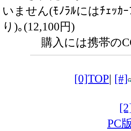
いません(ﾓﾉﾗﾙにはﾁｪｯｶｰﾌ
り)｡(12,100円)
購入には携帯のC
[0]TOP
|
[#]
[
PC版