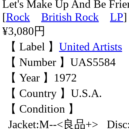
Let's Make Up And Be Frie
[
Rock
British Rock
LP
]
¥3,080円
【 Label 】
United Artists
【 Number 】UAS5584
【 Year 】1972
【 Country 】U.S.A.
【 Condition 】
Jacket:M--<良品+> Disc