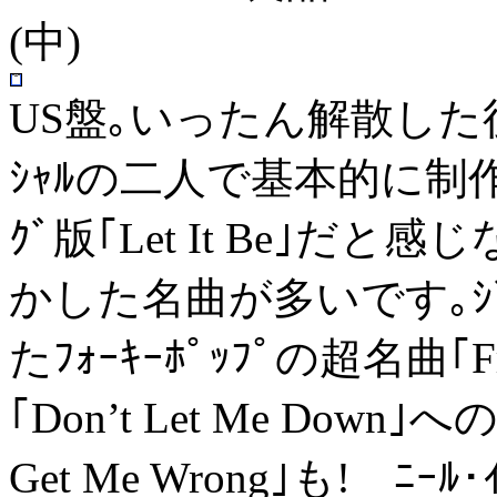
(中)
US盤｡いったん解散した後で､ﾆ
ｼｬﾙの二人で基本的に制作さ
ｸﾞ版｢Let It Be｣だと
かした名曲が多いです｡ｼﾞ
たﾌｫｰｷｰﾎﾟｯﾌﾟの超名曲｢Fr
｢Don’t Let Me Down
Get Me Wrong｣も! ﾆｰﾙ･ｲ