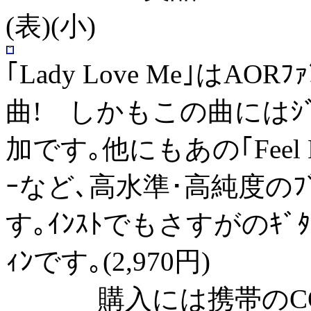
(表)(小)
｢Lady Love Me｣は
曲! しかもこの曲にはｼﾞｪﾌ･ﾎ
加です｡他にもあの｢Feel Lik
ｰなど､高水準･高純度のﾌ
す｡ｲﾝｽﾄでもさすがのｷﾞﾀｰﾌﾟ
ｨﾝです｡(2,970円)
購入には携帯のC