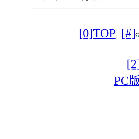
[0]TOP
|
[#]
[
PC版