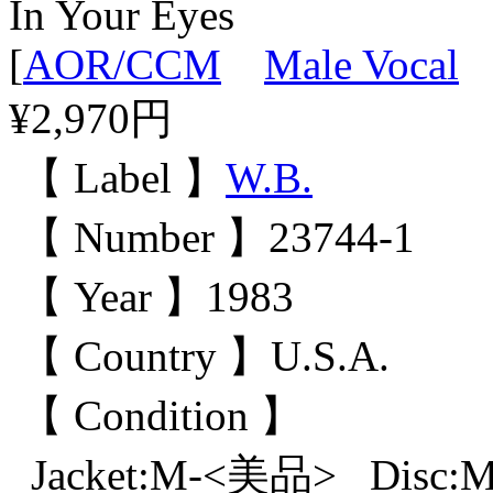
In Your Eyes
[
AOR/CCM
Male Vocal
¥2,970円
【 Label 】
W.B.
【 Number 】23744-1
【 Year 】1983
【 Country 】U.S.A.
【 Condition 】
Jacket:M-<美品> Disc