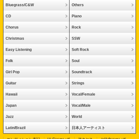
Bluegrass/C&W
Others
CD
Piano
Chorus
Rock
Christmas
SSW
Easy Listening
Soft Rock
Folk
Soul
Girl Pop
Soundtrack
Guitar
Strings
Hawaii
Vocal/Female
Japan
Vocal/Male
Jazz
World
Latin/Brazil
日本人アーティスト