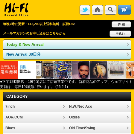
毎晩7時に更新・¥13,200以上送料無料・試聴OK!
詳 細
メールマガジンのお申し込みはこちらから
申込む
Today & New Arrival
New Arrival 30日分
●正午12
時開店・
19
時閉店にて店頭営業中です。新着商品のアップ、ウェブサイト
更新は、毎日
19
時頃に行います。
(26.2.1)
CATEGORY
7inch
N.W./Neo Aco
AOR/CCM
Oldies
Blues
Old Time/Swing