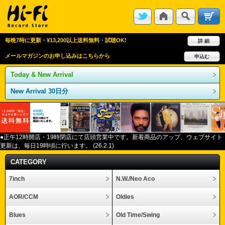
毎晩7時に更新・¥13,200以上送料無料・試聴OK!
詳 細
メールマガジンのお申し込みはこちらから
申込む
Today & New Arrival
New Arrival 30日分
●正午12
時開店・
19
時閉店にて店頭営業中です。新着商品のアップ、ウェブサイト
更新は、毎日
19
時頃に行います。
(26.2.1)
CATEGORY
7inch
N.W./Neo Aco
AOR/CCM
Oldies
Blues
Old Time/Swing