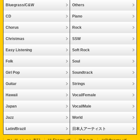
Bluegrass/C&W
Others
CD
Piano
Chorus
Rock
Christmas
SSW
Easy Listening
Soft Rock
Folk
Soul
Girl Pop
Soundtrack
Guitar
Strings
Hawaii
Vocal/Female
Japan
Vocal/Male
Jazz
World
Latin/Brazil
日本人アーティスト