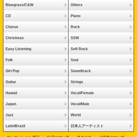
Bluegrass/C&W
Others
CD
Piano
Chorus
Rock
Christmas
SSW
Easy Listening
Soft Rock
Folk
Soul
Girl Pop
Soundtrack
Guitar
Strings
Hawaii
Vocal/Female
Japan
Vocal/Male
Jazz
World
Latin/Brazil
日本人アーティスト