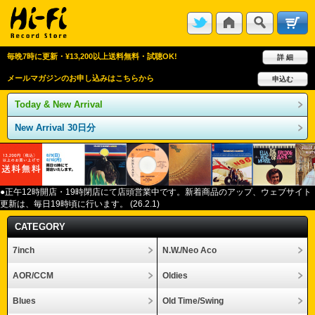
毎晩7時に更新・¥13,200以上送料無料・試聴OK!
詳 細
メールマガジンのお申し込みはこちらから
申込む
Today & New Arrival
New Arrival 30日分
●正午12
時開店・
19
時閉店にて店頭営業中です。新着商品のアップ、ウェブサイト
更新は、毎日
19
時頃に行います。
(26.2.1)
CATEGORY
7inch
N.W./Neo Aco
AOR/CCM
Oldies
Blues
Old Time/Swing