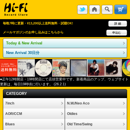
毎晩7時に更新・¥13,200以上送料無料・試聴OK!
詳 細
メールマガジンのお申し込みはこちらから
申込む
Today & New Arrival
New Arrival 30日分
●正午12
時開店・
19
時閉店にて店頭営業中です。新着商品のアップ、ウェブサイト
更新は、毎日
19
時頃に行います。
(26.2.1)
CATEGORY
7inch
N.W./Neo Aco
AOR/CCM
Oldies
Blues
Old Time/Swing