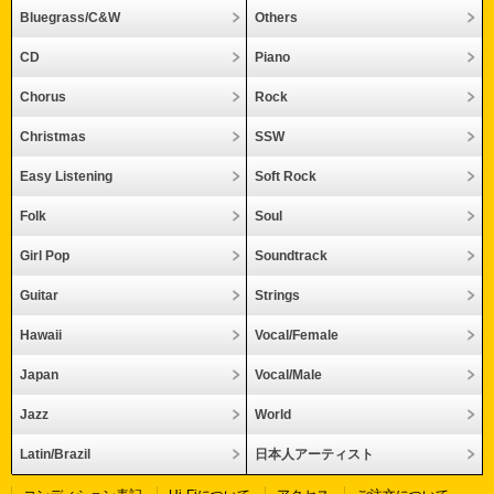
Bluegrass/C&W
Others
CD
Piano
Chorus
Rock
Christmas
SSW
Easy Listening
Soft Rock
Folk
Soul
Girl Pop
Soundtrack
Guitar
Strings
Hawaii
Vocal/Female
Japan
Vocal/Male
Jazz
World
Latin/Brazil
日本人アーティスト