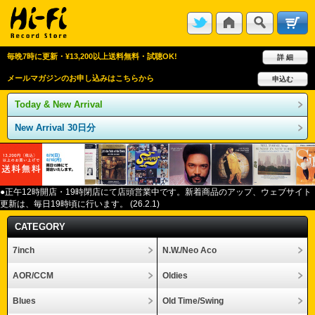
毎晩7時に更新・¥13,200以上送料無料・試聴OK!
詳 細
メールマガジンのお申し込みはこちらから
申込む
Today & New Arrival
New Arrival 30日分
●正午12
時開店・
19
時閉店にて店頭営業中です。新着商品のアップ、ウェブサイト
更新は、毎日
19
時頃に行います。
(26.2.1)
CATEGORY
7inch
N.W./Neo Aco
AOR/CCM
Oldies
Blues
Old Time/Swing