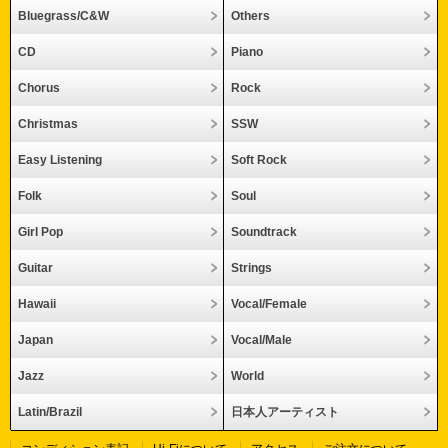
Bluegrass/C&W
Others
CD
Piano
Chorus
Rock
Christmas
SSW
Easy Listening
Soft Rock
Folk
Soul
Girl Pop
Soundtrack
Guitar
Strings
Hawaii
Vocal/Female
Japan
Vocal/Male
Jazz
World
Latin/Brazil
日本人アーティスト