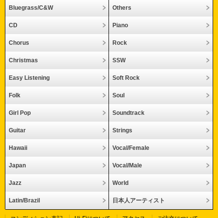
Bluegrass/C&W
Others
CD
Piano
Chorus
Rock
Christmas
SSW
Easy Listening
Soft Rock
Folk
Soul
Girl Pop
Soundtrack
Guitar
Strings
Hawaii
Vocal/Female
Japan
Vocal/Male
Jazz
World
Latin/Brazil
日本人アーティスト