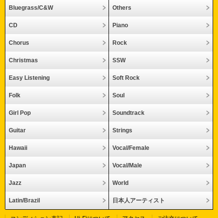
Bluegrass/C&W
Others
CD
Piano
Chorus
Rock
Christmas
SSW
Easy Listening
Soft Rock
Folk
Soul
Girl Pop
Soundtrack
Guitar
Strings
Hawaii
Vocal/Female
Japan
Vocal/Male
Jazz
World
Latin/Brazil
日本人アーティスト