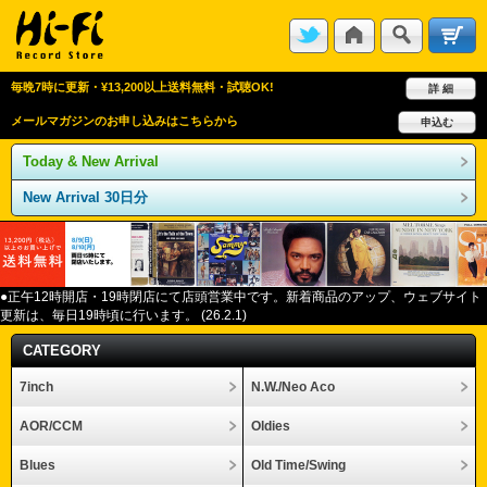
毎晩7時に更新・¥13,200以上送料無料・試聴OK!
詳 細
メールマガジンのお申し込みはこちらから
申込む
Today & New Arrival
New Arrival 30日分
●正午12
時開店・
19
時閉店にて店頭営業中です。新着商品のアップ、ウェブサイト
更新は、毎日
19
時頃に行います。
(26.2.1)
CATEGORY
7inch
N.W./Neo Aco
AOR/CCM
Oldies
Blues
Old Time/Swing