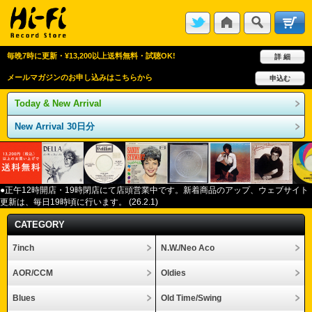
毎晩7時に更新・¥13,200以上送料無料・試聴OK!
詳 細
メールマガジンのお申し込みはこちらから
申込む
Today & New Arrival
New Arrival 30日分
●正午12
時開店・
19
時閉店にて店頭営業中です。新着商品のアップ、ウェブサイト
更新は、毎日
19
時頃に行います。
(26.2.1)
CATEGORY
7inch
N.W./Neo Aco
AOR/CCM
Oldies
Blues
Old Time/Swing