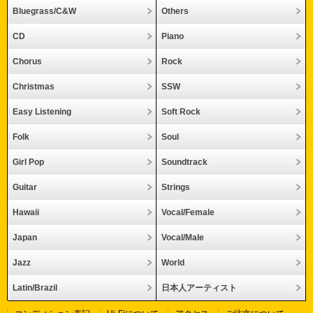
Bluegrass/C&W
Others
CD
Piano
Chorus
Rock
Christmas
SSW
Easy Listening
Soft Rock
Folk
Soul
Girl Pop
Soundtrack
Guitar
Strings
Hawaii
Vocal/Female
Japan
Vocal/Male
Jazz
World
Latin/Brazil
日本人アーティスト