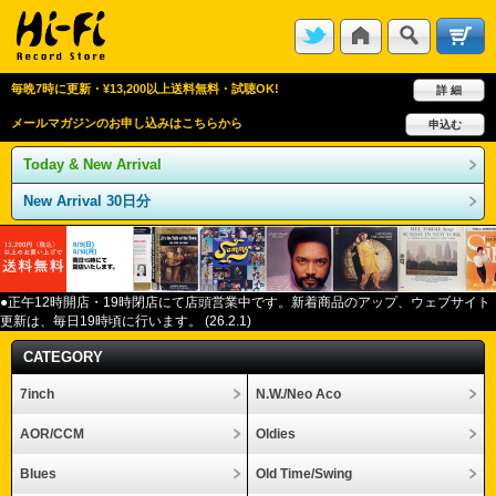
毎晩7時に更新・¥13,200以上送料無料・試聴OK!
詳 細
メールマガジンのお申し込みはこちらから
申込む
Today & New Arrival
New Arrival 30日分
●正午12
時開店・
19
時閉店にて店頭営業中です。新着商品のアップ、ウェブサイト
更新は、毎日
19
時頃に行います。
(26.2.1)
CATEGORY
7inch
N.W./Neo Aco
AOR/CCM
Oldies
Blues
Old Time/Swing