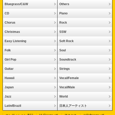
Bluegrass/C&W
Others
CD
Piano
Chorus
Rock
Christmas
SSW
Easy Listening
Soft Rock
Folk
Soul
Girl Pop
Soundtrack
Guitar
Strings
Hawaii
Vocal/Female
Japan
Vocal/Male
Jazz
World
Latin/Brazil
日本人アーティスト