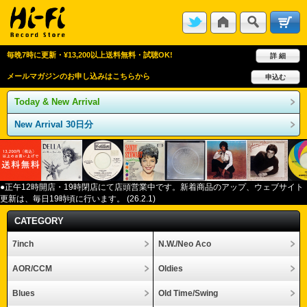
毎晩7時に更新・¥13,200以上送料無料・試聴OK!
詳 細
メールマガジンのお申し込みはこちらから
申込む
Today & New Arrival
New Arrival 30日分
●正午12
時開店・
19
時閉店にて店頭営業中です。新着商品のアップ、ウェブサイト
更新は、毎日
19
時頃に行います。
(26.2.1)
CATEGORY
7inch
N.W./Neo Aco
AOR/CCM
Oldies
Blues
Old Time/Swing