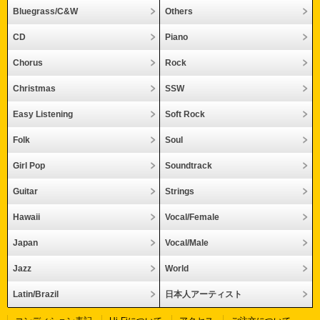
Bluegrass/C&W
Others
CD
Piano
Chorus
Rock
Christmas
SSW
Easy Listening
Soft Rock
Folk
Soul
Girl Pop
Soundtrack
Guitar
Strings
Hawaii
Vocal/Female
Japan
Vocal/Male
Jazz
World
Latin/Brazil
日本人アーティスト