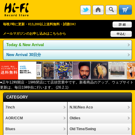
毎晩7時に更新・¥13,200以上送料無料・試聴OK!
詳 細
メールマガジンのお申し込みはこちらから
申込む
Today & New Arrival
New Arrival 30日分
●正午12
時開店・
19
時閉店にて店頭営業中です。新着商品のアップ、ウェブサイト
更新は、毎日
19
時頃に行います。
(26.2.1)
CATEGORY
7inch
N.W./Neo Aco
AOR/CCM
Oldies
Blues
Old Time/Swing