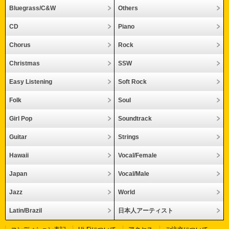
Bluegrass/C&W
Others
CD
Piano
Chorus
Rock
Christmas
SSW
Easy Listening
Soft Rock
Folk
Soul
Girl Pop
Soundtrack
Guitar
Strings
Hawaii
Vocal/Female
Japan
Vocal/Male
Jazz
World
Latin/Brazil
日本人アーティスト