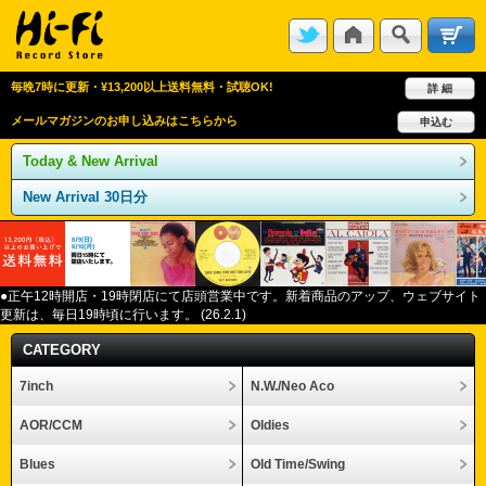
毎晩7時に更新・¥13,200以上送料無料・試聴OK!
詳 細
メールマガジンのお申し込みはこちらから
申込む
Today & New Arrival
New Arrival 30日分
●正午12
時開店・
19
時閉店にて店頭営業中です。新着商品のアップ、ウェブサイト
更新は、毎日
19
時頃に行います。
(26.2.1)
CATEGORY
7inch
N.W./Neo Aco
AOR/CCM
Oldies
Blues
Old Time/Swing