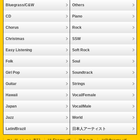
Bluegrass/C&W
Others
CD
Piano
Chorus
Rock
Christmas
SSW
Easy Listening
Soft Rock
Folk
Soul
Girl Pop
Soundtrack
Guitar
Strings
Hawaii
Vocal/Female
Japan
Vocal/Male
Jazz
World
Latin/Brazil
日本人アーティスト