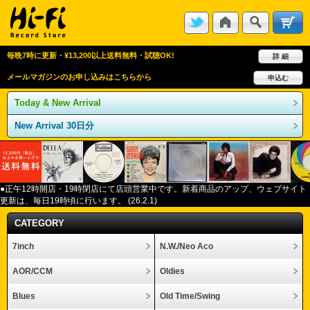
毎晩7時に更新・¥13,200以上送料無料・試聴OK!
詳 細
メールマガジンのお申し込みはこちらから
申込む
Today & New Arrival
New Arrival 30日分
●正午12
時開店・
19
時閉店にて店頭営業中です。新着商品のアップ、ウェブサイト
更新は、毎日
19
時頃に行います。
(26.2.1)
CATEGORY
7inch
N.W./Neo Aco
AOR/CCM
Oldies
Blues
Old Time/Swing