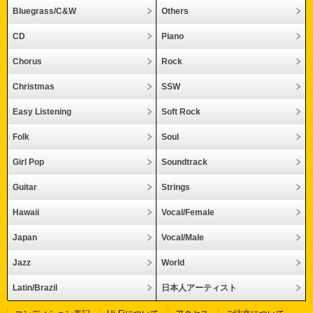
Bluegrass/C&W
Others
CD
Piano
Chorus
Rock
Christmas
SSW
Easy Listening
Soft Rock
Folk
Soul
Girl Pop
Soundtrack
Guitar
Strings
Hawaii
Vocal/Female
Japan
Vocal/Male
Jazz
World
Latin/Brazil
日本人アーティスト